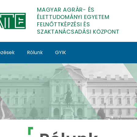
MAGYAR AGRÁR- ÉS
ÉLETTUDOMÁNYI EGYETEM
FELNŐTTKÉPZÉSI ÉS
SZAKTANÁCSADÁSI KÖZPONT
épzések
Rólunk
GYIK
tképzés