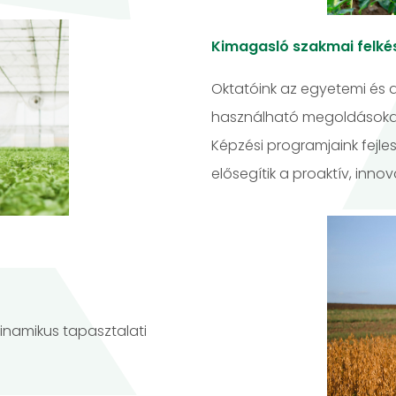
Kimagasló szakmai felké
Oktatóink az egyetemi és a
használható megoldásokat 
Képzési programjaink fejl
elősegítik a proaktív, inno
inamikus tapasztalati