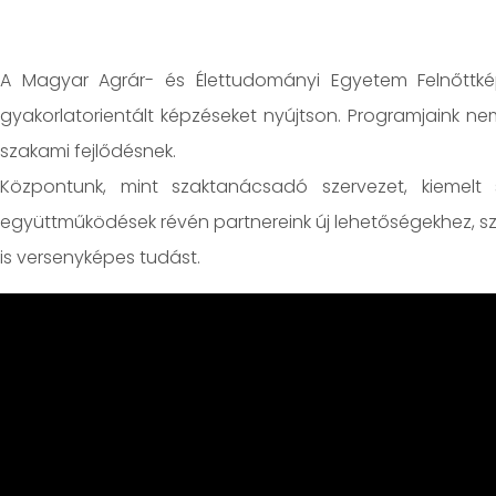
A Magyar Agrár- és Élettudományi Egyetem Felnőttképz
gyakorlatorientált képzéseket nyújtson. Programjaink n
szakami fejlődésnek.
Központunk, mint szaktanácsadó szervezet, kiemelt s
együttműködések révén partnereink új lehetőségekhez, sz
is versenyképes tudást.