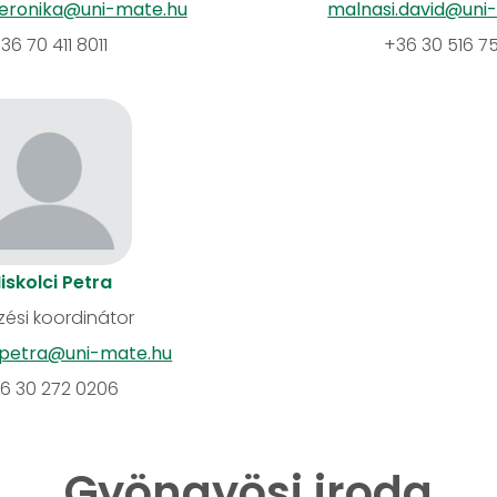
veronika@uni-mate.hu
malnasi.david@uni
36 70 411 8011
+36 30 516 75
iskolci Petra
ési koordinátor
i.petra@uni-mate.hu
6 30 272 0206
Gyöngyösi iroda