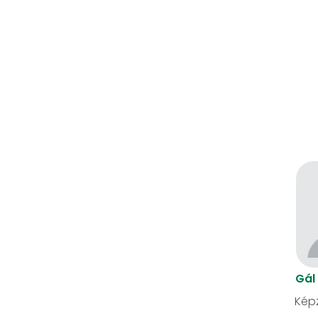
Gál
Képz