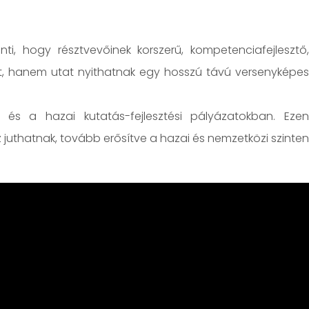
i, hogy résztvevőinek korszerű, kompetenciafejlesztő,
zt, hanem utat nyithatnak egy hosszú távú versenyképes
 és a hazai kutatás-fejlesztési pályázatokban. Ezen
juthatnak, tovább erősítve a hazai és nemzetközi szinten