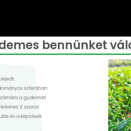
rdemes bennünket vál
erjedt
 tudományos szférában
számára a gyakorlati
éréshez. E szoros
lás és a képzések