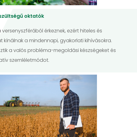
szültségű oktatók
 versenyszférából érkeznek, ezért hiteles és
kínálnak a mindennapi, gyakorlati kihívásokra.
esztik a valós probléma-megoldási készségeket és
vatív szemléletmódot.