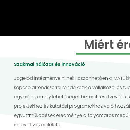
Miért é
Szakmai hálózat és innováció
Jogelőd intézményeinknek köszönhetően a MATE kit
kapcsolatrendszerrel rendelkezik a vállalkozói és
egyaránt, amely lehetőséget biztosít résztvevőink 
projektekhez és kutatási programokhoz való hozzáf
együttműködések eredménye a folyamatos megúju
innovatív szemlélete.