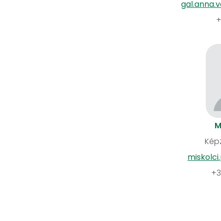
gal.anna.
+
M
Képz
miskolc
+3