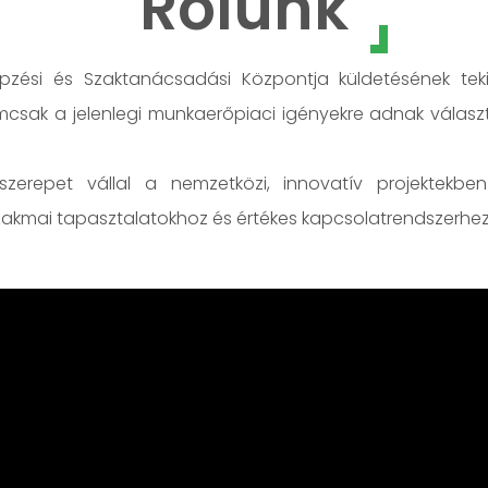
Rólunk
ési és Szaktanácsadási Központja küldetésének tekint
emcsak a jelenlegi munkaerőpiaci igényekre adnak válas
zerepet vállal a nemzetközi, innovatív projektekben
akmai tapasztalatokhoz és értékes kapcsolatrendszerhez 