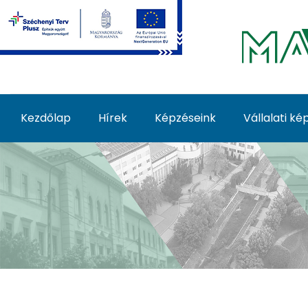
Ugrás a fő tartalomhoz
Kezdőlap
Hírek
Képzéseink
Vállalati k
Rólunk - MATE Felnőt