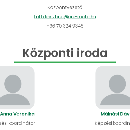
Központvezető
toth.krisztina@uni-mate.hu
+36 70 324 9348
Központi iroda
 Anna Veronika
Málnási Dáv
ési koordinátor
Képzési koordi