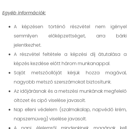
Egyéb információk:
A képzésen történő részvétel nem igényel
semmilyen előképzettséget, arra bárki
jelentkezhet.
A részvétel feltétele a képzési díj átutalása a
képzés kezdése előtt három munkanappal.
Saját metszőollóját kérjük hozza magával,
nagyobb metsző szerszámokat biztosítunk.
Az időjárásnak és a metszési munkának megfelelő
öltözet és cipő viselése javasolt.
Nap elleni védelem (szalmakalap, napvédő krém,
napszemüveg) viselése javasolt.
A napi élelemről mindenkinek magának kell