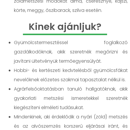
zöldmetszési módokat alma, cseresznye, kajszi,
körte, meggy, őszibarack, szilva esetén.
Kinek ajánljuk?
Gyümölcstermesztéssel foglalkozó
gazdálkodóknak, akik szeretnék megőrizni és
javítani ültetvényük termőegyensúlyát.
Hobbi- és kertészeti kedvtelésből gyümölcsfákat
nevelőknek előzetes szakmai tapasztalat nélkül is.
Agrárfelsőoktatásban tanuló hallgatóknak, akik
gyakorlati metszési ismeretekkel szeretnék
kiegészíteni elméleti tudásukat.
Mindenkinek, aki érdeklődik a nyári (zöld) metszés
és az alvószemzés korszerű eljárásai iránt, és