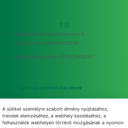
Felnőttképzési engedélyszám: E-
000293/2014, E/2020/000248
Nyilvántartási szám: B/2020/003047
Gyakran Ismételt Kérdések
Adatkezelési tájékoztató
A sütiket személyre szabott élmény nyújtásához,
Süti (cookie) tájékoztató
trendek elemzéséhez, a webhely kezeléséhez, a
felhasználók webhelyen történő mozgásának a nyomon