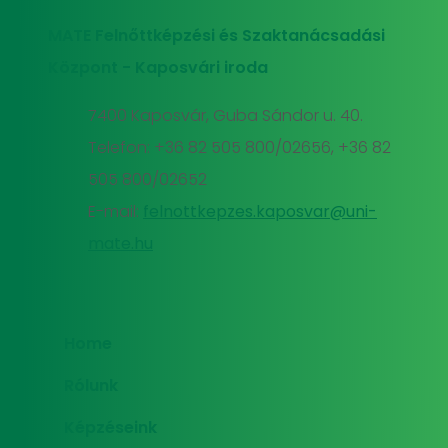
MATE Felnőttképzési és Szaktanácsadási
Központ - Kaposvári iroda
7400 Kaposvár, Guba Sándor u. 40.
Telefon: +36 82 505 800/02656, +36 82
505 800/02652
E-mail:
felnottkepzes.kaposvar@uni-
mate.hu
Home
Rólunk
Képzéseink