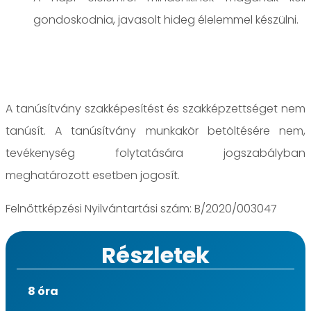
gondoskodnia, javasolt hideg élelemmel készülni.
A tanúsítvány szakképesítést és szakképzettséget nem
tanúsít. A tanúsítvány munkakör betöltésére nem,
tevékenység folytatására jogszabályban
meghatározott esetben jogosít.
Felnőttképzési Nyilvántartási szám: B/2020/003047
Részletek
8 óra