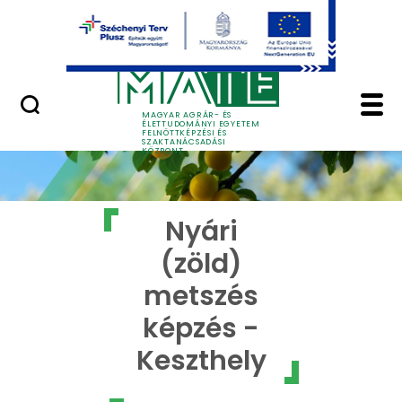
Ugrás a fő tartalomhoz
GYIK
Nyári (zöld) metszés 
MAGYAR AGRÁR- ÉS
ÉLETTUDOMÁNYI EGYETEM
FELNŐTTKÉPZÉSI ÉS
SZAKTANÁCSADÁSI
KÖZPONT
Nyári
(zöld)
metszés
képzés -
Keszthely