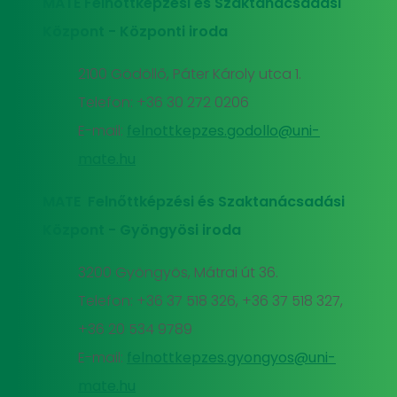
MATE Felnőttképzési és Szaktanácsadási
Központ - Központi iroda
2100 Gödöllő, Páter Károly utca 1.
Telefon: +36 30 272 0206
E-mail:
felnottkepzes.godollo@uni-
mate.hu
MATE Felnőttképzési és Szaktanácsadási
Központ - Gyöngyösi iroda
3200 Gyöngyös, Mátrai út 36.
Telefon: +36 37 518 326, +36 37 518 327,
+36 20 534 9789
E-mail:
felnottkepzes.gyongyos@uni-
mate.hu