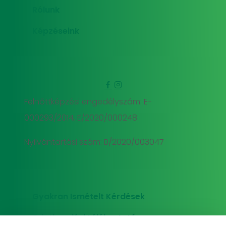
Rólunk
Képzéseink
Felnőttképzési engedélyszám: E-
000293/2014, E/2020/000248
Nyilvántartási szám: B/2020/003047
Gyakran Ismételt Kérdések
Adatkezelési tájékoztató