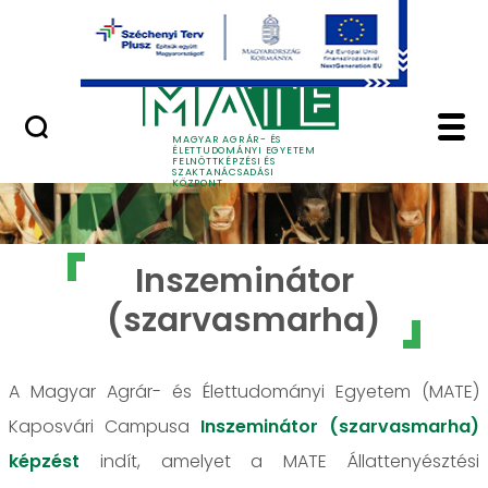
Ugrás a fő tartalomhoz
GYIK
Inszeminátor (szarva
MAGYAR AGRÁR- ÉS
ÉLETTUDOMÁNYI EGYETEM
FELNŐTTKÉPZÉSI ÉS
SZAKTANÁCSADÁSI
KÖZPONT
Inszeminátor
(szarvasmarha)
A Magyar Agrár- és Élettudományi Egyetem (MATE)
Kaposvári Campusa
Inszeminátor (szarvasmarha)
képzést
indít, amelyet a MATE Állattenyésztési