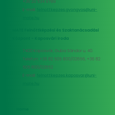
+36 20 534 9789
E-mail:
felnottkepzes.gyongyos@uni-
mate.hu
MATE Felnőttképzési és Szaktanácsadási
Központ - Kaposvári iroda
7400 Kaposvár, Guba Sándor u. 40.
Telefon: +36 82 505 800/02656, +36 82
505 800/02652
E-mail:
felnottkepzes.kaposvar@uni-
mate.hu
Home