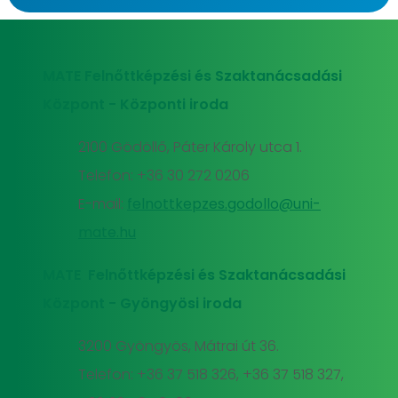
MATE Felnőttképzési és Szaktanácsadási
Központ - Központi iroda
2100 Gödöllő, Páter Károly utca 1.
Telefon: +36 30 272 0206
E-mail:
felnottkepzes.godollo@uni-
mate.hu
MATE Felnőttképzési és Szaktanácsadási
Központ - Gyöngyösi iroda
3200 Gyöngyös, Mátrai út 36.
Telefon: +36 37 518 326, +36 37 518 327,