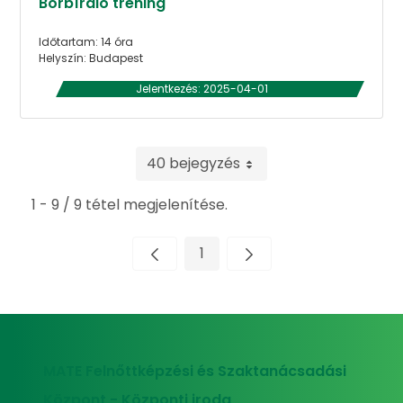
Borbíráló tréning
Időtartam: 14 óra
Helyszín: Budapest
Jelentkezés: 2025-04-01
40 bejegyzés
1 - 9 / 9 tétel megjelenítése.
1
Oldal
MATE Felnőttképzési és Szaktanácsadási
Központ - Központi iroda