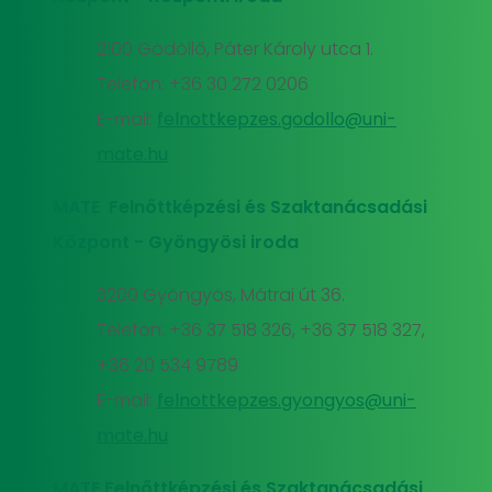
2100 Gödöllő, Páter Károly utca 1.
Telefon: +36 30 272 0206
E-mail:
felnottkepzes.godollo@uni-
mate.hu
MATE Felnőttképzési és Szaktanácsadási
Központ - Gyöngyösi iroda
3200 Gyöngyös, Mátrai út 36.
Telefon: +36 37 518 326, +36 37 518 327,
+36 20 534 9789
E-mail:
felnottkepzes.gyongyos@uni-
mate.hu
MATE Felnőttképzési és Szaktanácsadási