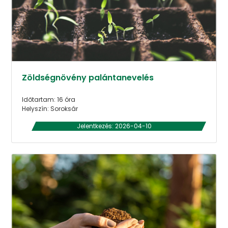
Zöldségnövény palántanevelés
Időtartam: 16 óra
Helyszín: Soroksár
Jelentkezés: 2026-04-10