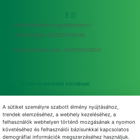
Felnőttképzési engedélyszám: E-
000293/2014, E/2020/000248
Nyilvántartási szám: B/2020/003047
Gyakran Ismételt Kérdések
Adatkezelési tájékoztató
A sütiket személyre szabott élmény nyújtásához,
Süti (cookie) tájékoztató
trendek elemzéséhez, a webhely kezeléséhez, a
felhasználók webhelyen történő mozgásának a nyomon
követéséhez és felhasználói bázisunkkal kapcsolatos
demográfiai információk megszerzéséhez használjuk.
E-mail
Telefonkönyv
NEPTUN
E-learning