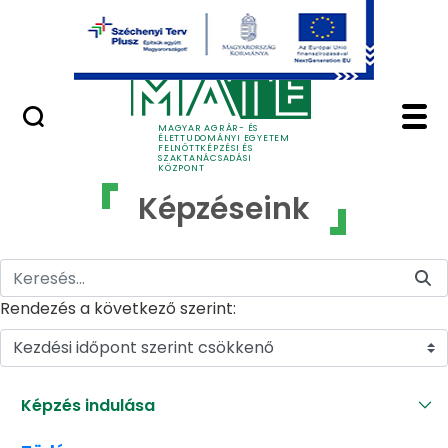
Ugrás a fő tartalomhoz
GYIK
Képzéseink - MATE Fe
MAGYAR AGRÁR- ÉS
ÉLETTUDOMÁNYI EGYETEM
FELNŐTTKÉPZÉSI ÉS
SZAKTANÁCSADÁSI
KÖZPONT
Képzéseink
Rendezés a következő szerint:
Kezdési időpont szerint csökkenő
Képzés indulása