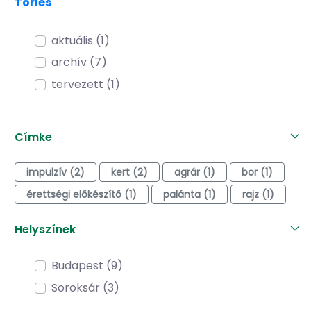
Törlés
aktuális (1)
archív (7)
tervezett (1)
Címke
impulzív (2)
kert (2)
agrár (1)
bor (1)
érettségi előkészítő (1)
palánta (1)
rajz (1)
Helyszínek
Budapest (9)
Soroksár (3)