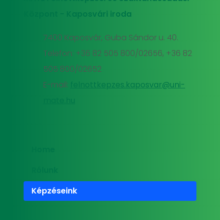
Központ - Kaposvári iroda
7400 Kaposvár, Guba Sándor u. 40.
Telefon: +36 82 505 800/02656, +36 82
505 800/02652
E-mail:
felnottkepzes.kaposvar@uni-
mate.hu
Home
Rólunk
Képzéseink