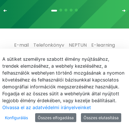
E-mail
Telefonkönyv
NEPTUN
E-learning
Kiadványaink
Kocsányos tölgy
Atlasz cédrus
A sütiket személyre szabott élmény nyújtásához,
trendek elemzéséhez, a webhely kezeléséhez, a
felhasználók webhelyen történő mozgásának a nyomon
követéséhez és felhasználói bázisunkkal kapcsolatos
demográfiai információk megszerzéséhez használjuk.
© MATE 2021
Fogadja el az összes sütit a webhelyünk által nyújtott
legjobb élmény érdekében, vagy kezelje beállításait.
Olvassa el az adatvédelmi irányelveinket
Konfigurálás
Összes elfogadása
Összes elutasítása