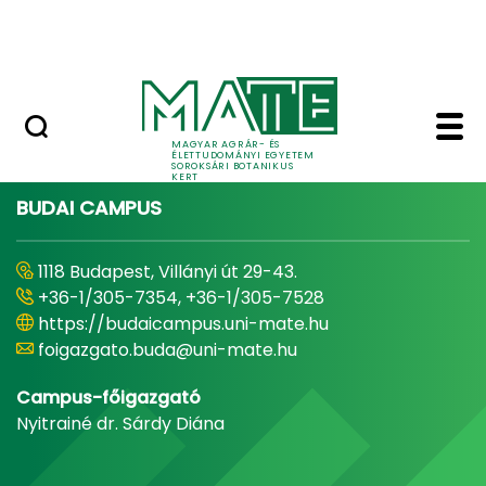
Oktatás/kutatás
Ugrás a fő tartalomhoz
Kapcsolat
Kocsányos tölgy - Sor
MAGYAR AGRÁR- ÉS
ÉLETTUDOMÁNYI EGYETEM
SOROKSÁRI BOTANIKUS
KERT
BUDAI CAMPUS
1118 Budapest, Villányi út 29-43.
+36-1/305-7354, +36-1/305-7528
https://budaicampus.uni-mate.hu
foigazgato.buda@uni-mate.hu
Campus-főigazgató
Nyitrainé dr. Sárdy Diána