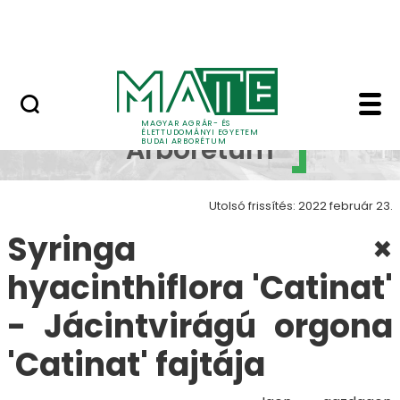
Növényvilág
Ugrás a fő tartalomhoz
Állatvilág
Syringa × hyacinthiflo
Budai
MAGYAR AGRÁR- ÉS
ÉLETTUDOMÁNYI EGYETEM
Arborétum
BUDAI ARBORÉTUM
Utolsó frissítés: 2022 február 23.
Syringa ×
hyacinthiflora 'Catinat'
- Jácintvirágú orgona
'Catinat' fajtája