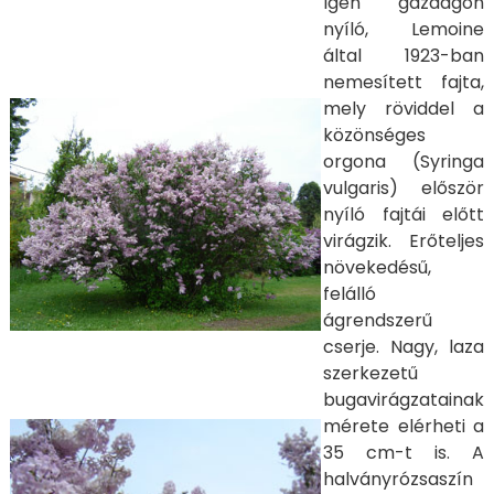
Igen gazdagon
nyíló, Lemoine
által 1923-ban
nemesített fajta,
mely röviddel a
közönséges
orgona (Syringa
vulgaris) először
nyíló fajtái előtt
virágzik. Erőteljes
növekedésű,
felálló
ágrendszerű
cserje. Nagy, laza
szerkezetű
bugavirágzatainak
mérete elérheti a
35 cm-t is. A
halványrózsaszín