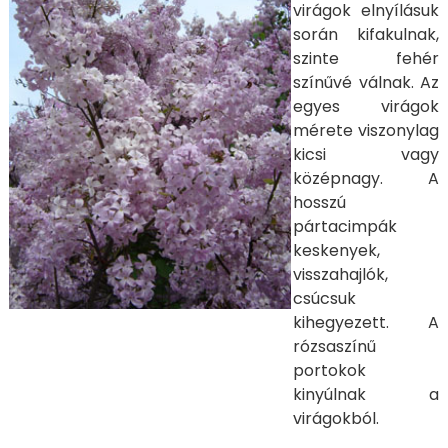
virágok elnyílásuk
során kifakulnak,
szinte fehér
színűvé válnak. Az
egyes virágok
mérete viszonylag
kicsi vagy
középnagy. A
hosszú
pártacimpák
keskenyek,
visszahajlók,
csúcsuk
kihegyezett. A
rózsaszínű
portokok
kinyúlnak a
virágokból.