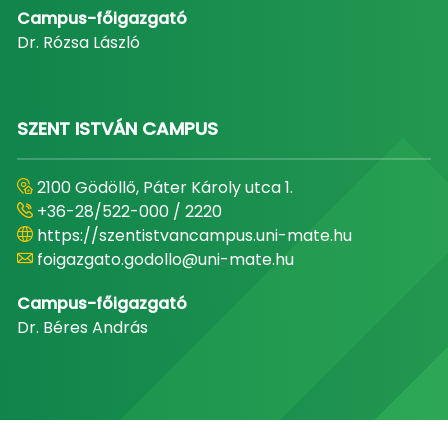
Campus-főigazgató
Dr. Rózsa László
SZENT ISTVÁN CAMPUS
2100 Gödöllő, Páter Károly utca 1.
+36-28/522-000 / 2220
https://szentistvancampus.uni-mate.hu
foigazgato.godollo@uni-mate.hu
Campus-főigazgató
Dr. Béres András