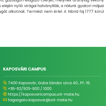
ő, gazdagon elágazó cserjét, melynek aránylag vékony
elején nyíló virágai halványlilák, a nálunk gyakori májusi
gát alkotnak. Termést nem érlel. A hibrid faj 1777 körül
KAPOSVÁRI CAMPUS
7400 Kaposvár, Guba Sándor utca 40., Pf.: 16.
+36-82/505-800 / 1000
https://kaposvaricampus.uni-mate.hu
foigazgato.kaposvar@uni-mate.hu