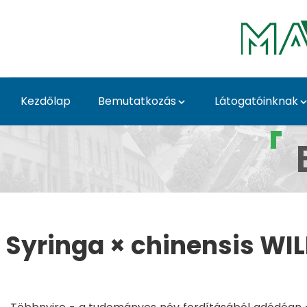
Ugrás a fő tartalomhoz
Kezdőlap
Bemutatkozás
Látogatóinknak
Syringa × chinensis W
Syringa × chinensis WIL