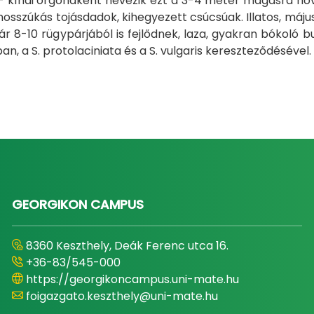
 kínai orgonaként nevezik ezt a 3-4 méter magasra növ
hosszúkás tojásdadok, kihegyezett csúcsúak. Illatos, május 
r 8-10 rügypárjából is fejlődnek, laza, gyakran bókoló bu
n, a S. protolaciniata és a S. vulgaris kereszteződésével.
GEORGIKON CAMPUS
8360 Keszthely, Deák Ferenc utca 16.
+36-83/545-000
https://georgikoncampus.uni-mate.hu
foigazgato.keszthely@uni-mate.hu