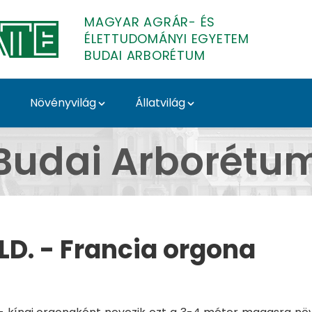
MAGYAR AGRÁR- ÉS
ÉLETTUDOMÁNYI EGYETEM
BUDAI ARBORÉTUM
Növényvilág
Állatvilág
ILLD. - Budai Arborét
Budai Arborétu
LD. - Francia orgona