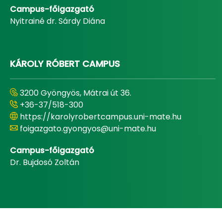
Campus-főigazgató
Nyitrainé dr. Sárdy Diána
KÁROLY RÓBERT CAMPUS
3200 Gyöngyös, Mátrai út 36.
+36-37/518-300
https://karolyrobertcampus.uni-mate.hu
foigazgato.gyongyos@uni-mate.hu
Campus-főigazgató
Dr. Bujdosó Zoltán