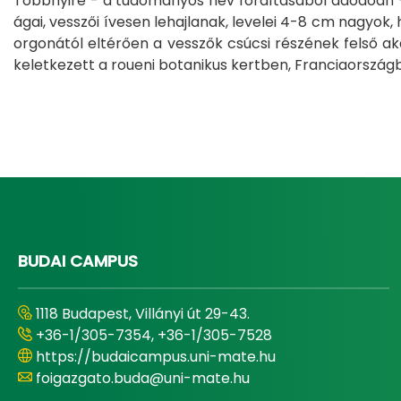
Többnyire - a tudományos név fordításából adódóan -
ágai, vesszői ívesen lehajlanak, levelei 4-8 cm nagyok, 
orgonától eltérően a vesszők csúcsi részének felső aká
keletkezett a roueni botanikus kertben, Franciaországba
BUDAI CAMPUS
1118 Budapest, Villányi út 29-43.
+36-1/305-7354, +36-1/305-7528
https://budaicampus.uni-mate.hu
foigazgato.buda@uni-mate.hu