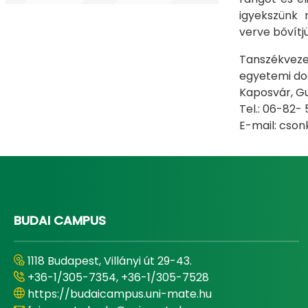
igyekszünk m
verve bővítjü
Tanszékvezet
egyetemi do
Kaposvár, Gu
Tel.: 06-82
E-mail: cso
BUDAI CAMPUS
1118 Budapest, Villányi út 29-43.
+36-1/305-7354, +36-1/305-7528
https://budaicampus.uni-mate.hu