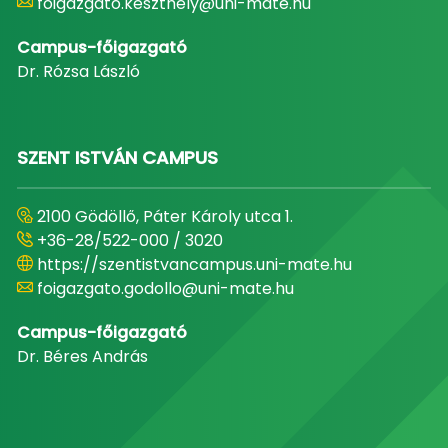
foigazgato.keszthely@uni-mate.hu
Campus-főigazgató
Dr. Rózsa László
SZENT ISTVÁN CAMPUS
2100 Gödöllő, Páter Károly utca 1.
+36-28/522-000 / 3020
https://szentistvancampus.uni-mate.hu
foigazgato.godollo@uni-mate.hu
Campus-főigazgató
Dr. Béres András