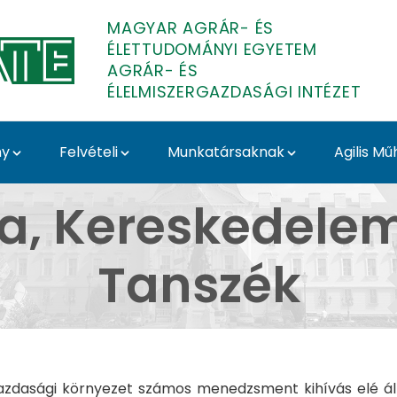
MAGYAR AGRÁR- ÉS
ÉLETTUDOMÁNYI EGYETEM
AGRÁR- ÉS
ÉLELMISZERGAZDASÁGI INTÉZET
ny
Felvételi
Munkatársaknak
Agilis Mű
skedelem és Marketing
ka, Kereskedele
Tanszék
zdasági környezet számos menedzsment kihívás elé állí