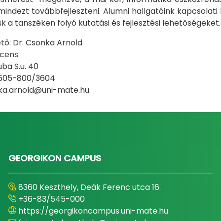
indezt továbbfejleszteni. Alumni hallgatóink kapcsolati 
k a tanszéken folyó kutatási és fejlesztési lehetőségeket.
ő: Dr. Csonka Arnold
cens
ba S.u. 40
- 505-800/3604
nka.arnold@uni-mate.hu
GEORGIKON CAMPUS
8360 Keszthely, Deák Ferenc utca 16.
+36-83/545-000
https://georgikoncampus.uni-mate.hu