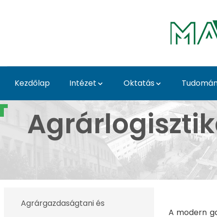
Ugrás a fő tartalomhoz
Kezdőlap
Intézet
Oktatás
Tudomá
Agrárlogisztika, Kere
Agrárlogiszti
Agrárgazdaságtani és
A modern ga