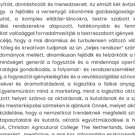
nyítóit, döntéshozóit és menedzsereit. Az elmúlt két évtiz
hogy a fejlődés a versenygő ökonómiai gazdaságosság
tat, a komplex ellátási-láncokra, testre szabott i
dési rendszerekre alapozott, hatékonyabb és fenn
kat valósággal forradalmasítják a testreszabott igények é
célja, hogy a mai dinamikus és turbulensen változó vi
rtőleg és kreatívan tudjanak az ún. „teljes rendszer” szá
ományok mellett, dinamikusan fejlődik és felzárkótik a 
minőséget generál a fogysztók és a mindennapi oper
stratégiai gondolkodás, a folyamat- és rendszerszemléle
g, a fogyasztói igénykielégítés és a vevőkiszolgálási szí
ésével és áramoltatásával, a logisztika a fizikai any
Egyetemünkön mind a marketing, mind a logisztika okta
ozott helyet szánva az oktatásnak, a kutatásnak és a 
és mesterképzési szinteken is ajánlunk Önnek, melyet aká
küldetése, hogy a nemzetközi trendeknek megfelelő szín
tapasztalatai és kutatói, oktatói együttműködései is 
USA, Christian Agricutural College The Netherlands, G
ismerést megőrizve, a mai kor, informatika eszközrendsz