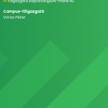
foigazgato.kaposvar@uni-mate.hu
Campus-főigazgató
Vörös Péter