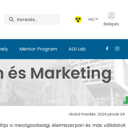
HU
Belépés
hely
Mentor Program
AGI Lab
 Tanszék - Agrár- és É
m és Marketing
Utolsó frissítés: 2024 január 04.
tja a mezőgazdasági, élelmiszerpari és más vállalatok