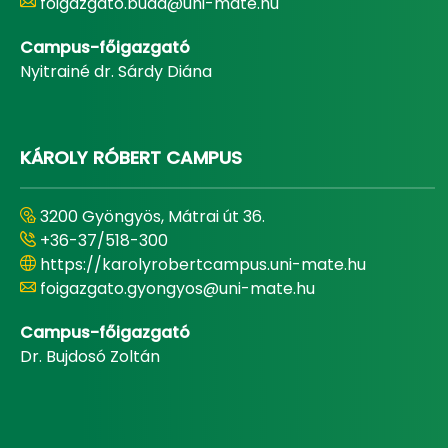
foigazgato.buda@uni-mate.hu
Campus-főigazgató
Nyitrainé dr. Sárdy Diána
KÁROLY RÓBERT CAMPUS
3200 Gyöngyös, Mátrai út 36.
+36-37/518-300
https://karolyrobertcampus.uni-mate.hu
foigazgato.gyongyos@uni-mate.hu
Campus-főigazgató
Dr. Bujdosó Zoltán