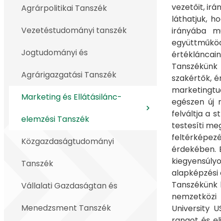
vezetőit, irá
Agrárpolitikai Tanszék
láthatjuk, 
Vezetéstudományi tanszék
irányába mu
együttműkö
Jogtudományi és
értékláncain
Tanszékünk 
Agrárigazgatási Tanszék
szakértők, é
marketingtud
Marketing és Ellátásilánc-
egészen új 
felváltja a 
elemzési Tanszék
testesíti me
feltérképez
Közgazdaságtudományi
érdekében. 
kiegyensúly
Tanszék
alapképzési 
Tanszékünk 
Vállalati Gazdaságtan és
nemzetközi 
Menedzsment Tanszék
University 
rangot és el