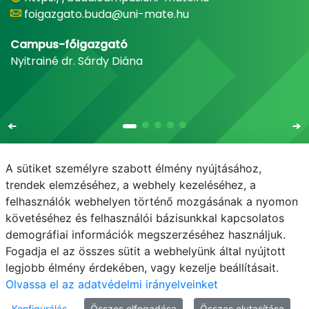
foigazgato.buda@uni-mate.hu
Campus-főigazgató
Nyitrainé dr. Sárdy Diána
A sütiket személyre szabott élmény nyújtásához,
trendek elemzéséhez, a webhely kezeléséhez, a
felhasználók webhelyen történő mozgásának a nyomon
E-mail
Telefonkönyv
NEPTUN
E-learning
követéséhez és felhasználói bázisunkkal kapcsolatos
demográfiai információk megszerzéséhez használjuk.
Adatvédelem
Fogadja el az összes sütit a webhelyünk által nyújtott
legjobb élmény érdekében, vagy kezelje beállításait.
Olvassa el az adatvédelmi irányelveinket
Konfigurálás
Összes elfogadása
Összes elutasítása