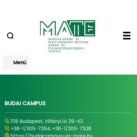
Ugrás a fő tartalomhoz
AGI Lab
Ügyrendek - Agrár- és
Ügyrendek
MAGYAR AGRÁR- ÉS
ÉLETTUDOMÁNYI EGYETEM
AGRÁR- ÉS
ÉLELMISZERGAZDASÁGI
INTÉZET
Menü
BUDAI CAMPUS
1118 Budapest, Villányi út 29-43.
+36-1/305-7354, +36-1/305-7528
https://budaicampus.uni-mate.hu