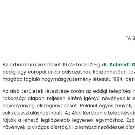
"A 
Az arborétum vezetését 1974-től 2012-ig
dr. Schmidt 
pedig egy európai uniós pályázatnak köszönhetően továb
magába foglaló hagymásgyűjtemény létesült. 1994-ben m
Az alsó területek létesítése során az eddigi telepítési
rokonsági alapon teljesen eltérő igényű növények is 
növényanyag elszegényedését. Például egyes fenyők, am
sokuk pusztulásnak indult. Az Alsó Kertben a telepítés
fajták a lehető legközelebb legyenek egymáshoz. Ezál
növények, a virágos díszfák, ill. a lombszíneződéssel dísz