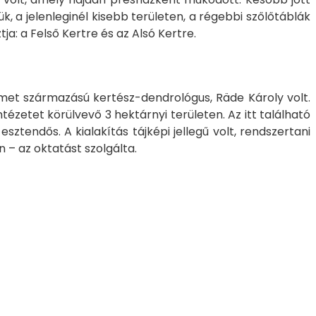
k, a jelenleginél kisebb területen, a régebbi szőlőtáblák
ja: a Felső Kertre és az Alsó Kertre.
émet származású kertész-dendrológus, Räde Károly volt.
ntézetet körülvevő 3 hektárnyi területen. Az itt található
ztendős. A kialakítás tájképi jellegű volt, rendszertani
 – az oktatást szolgálta.