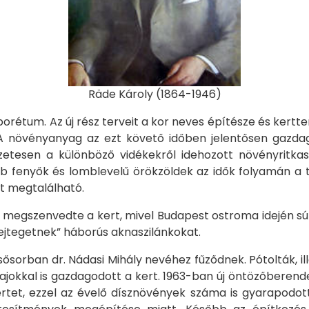
Räde Károly (1864-1946)
rétum. Az új rész terveit a kor neves építésze és kertterv
. A növényanyag az ezt követő időben jelentősen gazda
észetesen a különböző vidékekről idehozott növényritk
b fenyők és lomblevelű örökzöldek az idők folyamán a té
t megtalálható.
n megszenvedte a kert, mivel Budapest ostroma idején s
„rejtegetnek” háborús aknaszilánkokat.
sősorban dr. Nádasi Mihály nevéhez fűződnek. Pótolták, ill
 fajokkal is gazdagodott a kert. 1963-ban új öntözőbere
kertet, ezzel az évelő dísznövények száma is gyarapodot