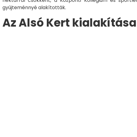
hektárral csökkent, a Központi Kollégium és sportlé
gyűjteménnyé alakították.
Az Alsó Kert kialakítása