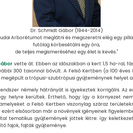
Dr. Schmidt Gábor (1944-2014)
Budai Arborétumot meglátni és megszeretni elég egy pilla
futólag körbesétálni egy óra,
de teljes megismeréséhez egy élet is kevés."
Gábor
vette át. Ebben az időszakban a kert 1,5 ha-ral, 
bi 300 taxonnal bővült. A Felső Kertben (a 100 éves fe
egépült a trópusi-szubtrópusi gyűjteménynek helyet adó
 rendszer némely hátrányát is igyekeztek korrigálni. Az 
egy helyre kerültek. Érthető, hogy így a környezet ne
elyeket a Felső Kertben viszonylag száraz területekre
ek ezért elsősorban már a növények igényeinek figyelembe
tal tematikus gyűjtemények jöttek létre: így keletkez
ítő fajok, fajták gyűjteménye.