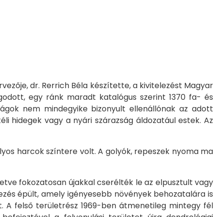
ezője, dr. Rerrich Béla készítette, a kivitelezést Magyar
godott, egy ránk maradt katalógus szerint 1370 fa- és
aságok nem mindegyike bizonyult ellenállónak az adott
li hidegek vagy a nyári szárazság áldozatául estek. Az
úlyos harcok színtere volt. A golyók, repeszek nyoma ma
etve fokozatosan újakkal cserélték le az elpusztult vagy
ndezés épült, amely igényesebb növények behozatalára is
t. A felső területrész 1969-ben átmenetileg mintegy fél