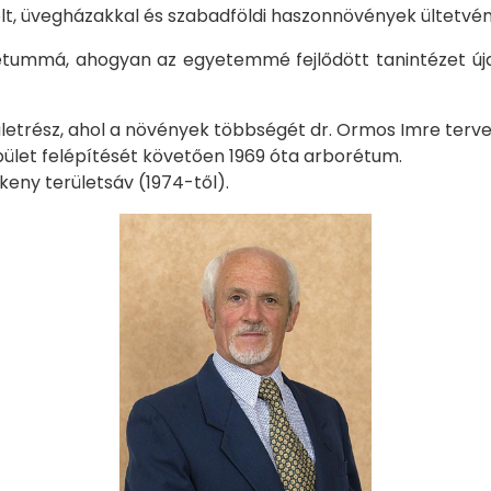
volt, üvegházakkal és szabadföldi haszonnövények ültetvén
rétummá, ahogyan az egyetemmé fejlődött tanintézet új
erületrész, ahol a növények többségét dr. Ormos Imre terve
épület felépítését követően 1969 óta arborétum.
keny területsáv (1974-től).