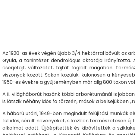
Az 1920-as évek végén újabb 3/4 hektárral bővült az arbo
Gyula, a tanintézet dendrológus oktatója irányította
cserjefajt, változatot, fajtát foglalt magában. Term
viszonyok között. Sokan közülük, különösen a kényeseb
1950-es évekre a gyűjteményben már alig 800 taxon vol
A II. világháborút hazánk többi arborétumánál is jobba
is látszik néhány idős fa törzsén, mások a belsejükben 
A háború utáni, 1949-ben megindult felújítási munkák el
túl idős, sérült növényeket, s közben természetesen új
alkalmat adott. Újjáépítették és kibővítették a szikla