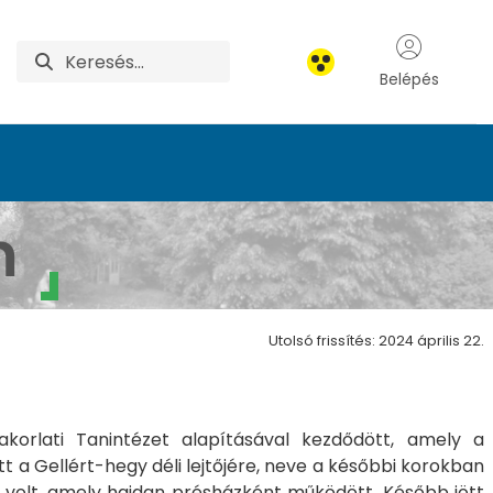
Belépés
m
Utolsó frissítés: 2024 április 22.
orlati Tanintézet alapításával kezdődött, amely a
 a Gellért-hegy déli lejtőjére, neve a későbbi korokban
t) volt, amely hajdan présházként működött. Később jött