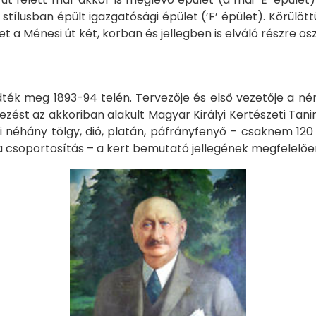
stílusban épült igazgatósági épület (’F’ épület). Körülöttü
 a Ménesi út két, korban és jellegben is elváló részre oszt
ték meg 1893-94 telén. Tervezője és első vezetője a n
yezést az akkoriban alakult Magyar Királyi Kertészeti Tani
i néhány tölgy, dió, platán, páfrányfenyő – csaknem 120 es
a csoportosítás – a kert bemutató jellegének megfelelően