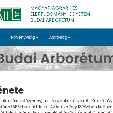
MAGYAR AGRÁR- ÉS
ÉLETTUDOMÁNYI EGYETEM
BUDAI ARBORÉTUM
Növényvilág
Állatvilág
te - Budai Arborétum
Budai Arborétu
énete
ktatási intézmény, a Haszonkertészeket Képző Gyak
en 1853-ban jött létre. Az intézmény 1876-ban költözött
út felett már akkor is meglévő épület (a mai ’E’ épüle