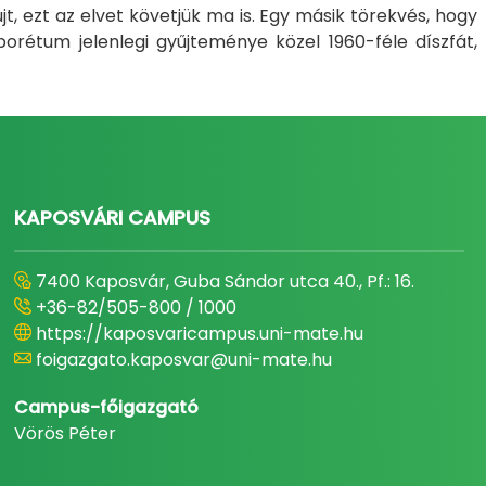
t, ezt az elvet követjük ma is. Egy másik törekvés, hogy
orétum jelenlegi gyűjteménye közel 1960-féle díszfát,
KAPOSVÁRI CAMPUS
7400 Kaposvár, Guba Sándor utca 40., Pf.: 16.
+36-82/505-800 / 1000
https://kaposvaricampus.uni-mate.hu
foigazgato.kaposvar@uni-mate.hu
Campus-főigazgató
Vörös Péter