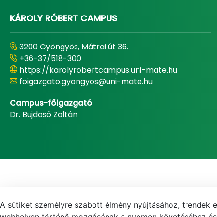
KÁROLY RÓBERT CAMPUS
3200 Gyöngyös, Mátrai út 36.
+36-37/518-300
https://karolyrobertcampus.uni-mate.hu
foigazgato.gyongyos@uni-mate.hu
Campus-főigazgató
Dr. Bujdosó Zoltán
A sütiket személyre szabott élmény nyújtásához, trendek 
webhelyen történő mozgásának a nyomon követéséhez és f