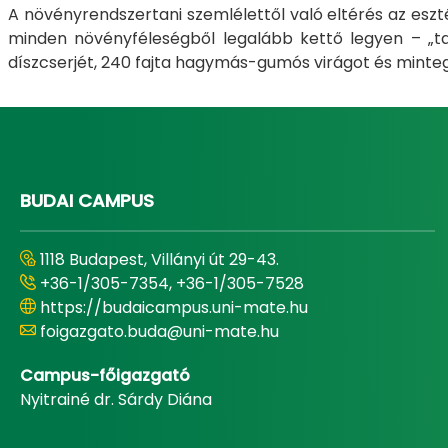
A növényrendszertani szemlélettől való eltérés az eszté
minden növényféleségből legalább kettő legyen – „tar
díszcserjét, 240 fajta hagymás-gumós virágot és minte
BUDAI CAMPUS
1118 Budapest, Villányi út 29-43.
+36-1/305-7354, +36-1/305-7528
https://budaicampus.uni-mate.hu
foigazgato.buda@uni-mate.hu
Campus-főigazgató
Nyitrainé dr. Sárdy Diána