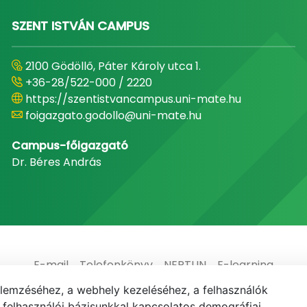
SZENT ISTVÁN CAMPUS
2100 Gödöllő, Páter Károly utca 1.
+36-28/522-000 / 2220
https://szentistvancampus.uni-mate.hu
foigazgato.godollo@uni-mate.hu
Campus-főigazgató
Dr. Béres András
E-mail
Telefonkönyv
NEPTUN
E-learning
elemzéséhez, a webhely kezeléséhez, a felhasználók
elhasználói bázisunkkal kapcsolatos demográfiai