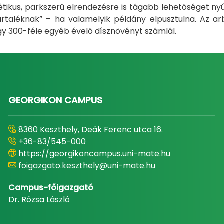
tikus, parkszerű elrendezésre is tágabb lehetőséget nyúj
taléknak” – ha valamelyik példány elpusztulna. Az arb
gy 300-féle egyéb évelő dísznövényt számlál.
GEORGIKON CAMPUS
8360 Keszthely, Deák Ferenc utca 16.
+36-83/545-000
https://georgikoncampus.uni-mate.hu
foigazgato.keszthely@uni-mate.hu
Campus-főigazgató
Dr. Rózsa László