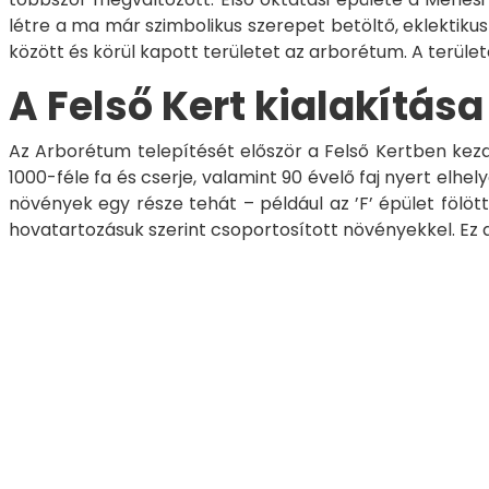
létre a ma már szimbolikus szerepet betöltő, eklektikus 
között és körül kapott területet az arborétum. A területet
A Felső Kert kialakítása
Az Arborétum telepítését először a Felső Kertben kezd
1000-féle fa és cserje, valamint 90 évelő faj nyert elhel
növények egy része tehát – például az ’F’ épület fölött
hovatartozásuk szerint csoportosított növényekkel. Ez 