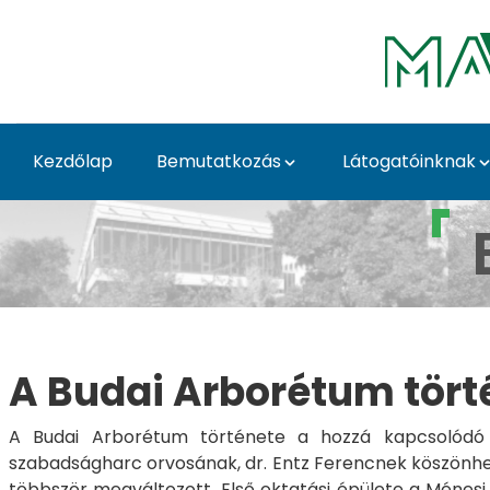
Ugrás a fő tartalomhoz
Kezdőlap
Bemutatkozás
Látogatóinknak
Az Arborétum történe
A Budai Arborétum tört
A Budai Arborétum története a hozzá kapcsolódó o
szabadságharc orvosának, dr. Entz Ferencnek köszönhető
többször megváltozott. Első oktatási épülete a Ménesi 