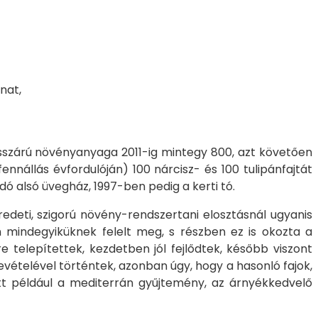
nat,
fásszárú növényanyaga 2011-ig mintegy 800, azt követően
nnállás évfordulóján) 100 nárcisz- és 100 tulipánfajtát
 alsó üvegház, 1997-ben pedig a kerti tó.
eredeti, szigorú növény-rendszertani elosztásnál ugyanis
m mindegyiküknek felelt meg, s részben ez is okozta a
 telepítettek, kezdetben jól fejlődtek, később viszont
vételével történtek, azonban úgy, hogy a hasonló fajok,
ett például a mediterrán gyűjtemény, az árnyékkedvelő