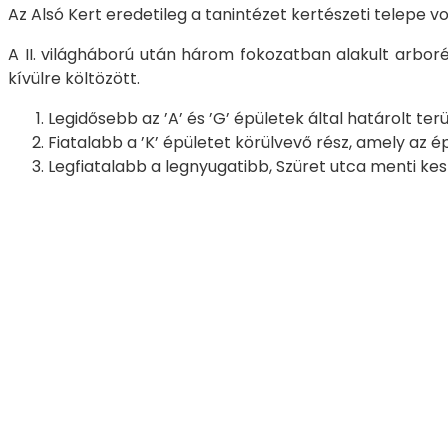
Az Alsó Kert eredetileg a tanintézet kertészeti telepe 
A II. világháború után három fokozatban alakult arbo
kívülre költözött.
Legidősebb az ’A’ és ’G’ épületek által határolt t
Fiatalabb a ’K’ épületet körülvevő rész, amely az 
Legfiatalabb a legnyugatibb, Szüret utca menti kes