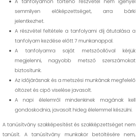
A tanfolyamon történő részvétel nem igényel
semmilyen előképzettséget, arra bárki
jelentkezhet.
A részvétel feltétele a tanfolyami díj átutalása a
tanfolyam kezdése előtt 7 munkanappal.
A tanfolyamra saját metszőollóval kérjük
megjelenni, nagyobb metsző szerszámokat
biztosítunk.
Az időjárásnak és a metszési munkának megfelelő
öltözet és cipő viselése javasolt.
A napi élelemről mindenkinek magának kell
gondoskodnia, javasolt hideg élelemmel készülni.
A tanúsítvány szakképesítést és szakképzettséget nem
tanúsít. A tanúsítvány munkakör betöltésére nem,