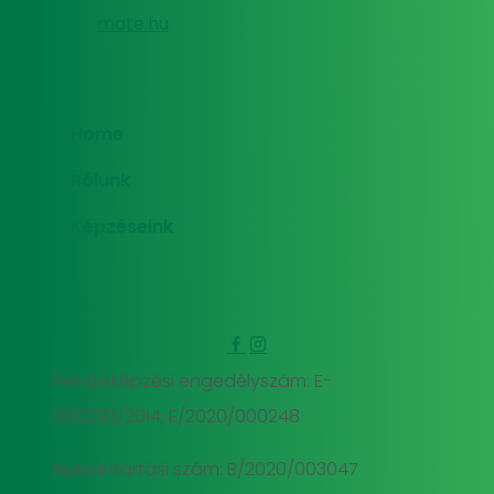
mate.hu
Home
Rólunk
Képzéseink
Felnőttképzési engedélyszám: E-
000293/2014, E/2020/000248
Nyilvántartási szám: B/2020/003047