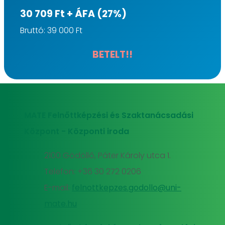
30 709 Ft + ÁFA (27%)
Bruttó: 39 000 Ft
BETELT!!
MATE Felnőttképzési és Szaktanácsadási
Központ - Központi iroda
2100 Gödöllő, Páter Károly utca 1.
Telefon: +36 30 272 0206
E-mail:
felnottkepzes.godollo@uni-
mate.hu