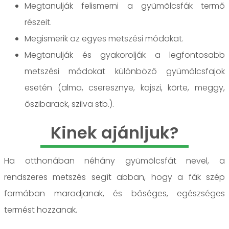
Megtanulják felismerni a gyümölcsfák termő
részeit.
Megismerik az egyes metszési módokat.
Megtanulják és gyakorolják a legfontosabb
metszési módokat különböző gyümölcsfajok
esetén (alma, cseresznye, kajszi, körte, meggy,
őszibarack, szilva stb.).
Kinek ajánljuk?
Ha otthonában néhány gyümölcsfát nevel, a
rendszeres metszés segít abban, hogy a fák szép
formában maradjanak, és bőséges, egészséges
termést hozzanak.