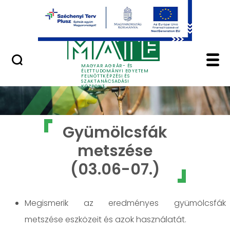
Ugrás a fő tartalomhoz
GYIK
Gyümölcsfák metszése
MAGYAR AGRÁR- ÉS
ÉLETTUDOMÁNYI EGYETEM
FELNŐTTKÉPZÉSI ÉS
SZAKTANÁCSADÁSI
KÖZPONT
Gyümölcsfák
metszése
(03.06-07.)
Megismerik az eredményes gyümölcsfák
metszése eszközeit és azok használatát.