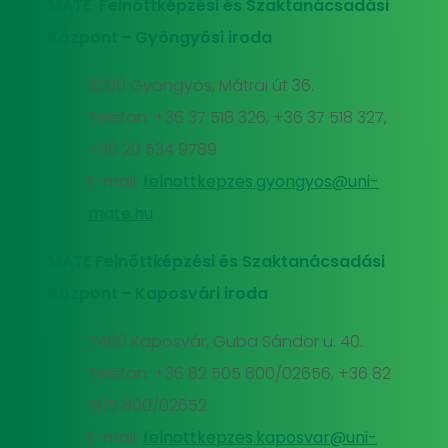
MATE Felnőttképzési és Szaktanácsadási
Központ - Gyöngyösi iroda
3200 Gyöngyös, Mátrai út 36.
Telefon: +36 37 518 326, +36 37 518 327,
+36 20 534 9789
E-mail:
felnottkepzes.gyongyos@uni-
mate.hu
MATE Felnőttképzési és Szaktanácsadási
Központ - Kaposvári iroda
7400 Kaposvár, Guba Sándor u. 40.
Telefon: +36 82 505 800/02656, +36 82
505 800/02652
E-mail:
felnottkepzes.kaposvar@uni-