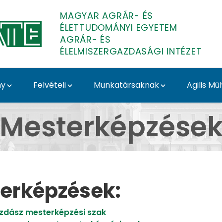
MAGYAR AGRÁR- ÉS
ÉLETTUDOMÁNYI EGYETEM
AGRÁR- ÉS
ÉLELMISZERGAZDASÁGI INTÉZET
ny
Felvételi
Munkatársaknak
Agilis Mű
r- és Élelmiszergazda
Mesterképzése
erképzések:
közgazdász mesterképzési szak