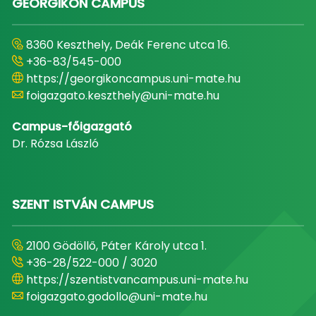
GEORGIKON CAMPUS
8360 Keszthely, Deák Ferenc utca 16.
+36-83/545-000
https://georgikoncampus.uni-mate.hu
foigazgato.keszthely@uni-mate.hu
Campus-főigazgató
Dr. Rózsa László
SZENT ISTVÁN CAMPUS
2100 Gödöllő, Páter Károly utca 1.
+36-28/522-000 / 3020
https://szentistvancampus.uni-mate.hu
foigazgato.godollo@uni-mate.hu