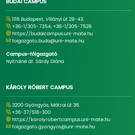
BUDAI CAMPUS
1118 Budapest, Villányi út 29-43.
+36-1/305-7354, +36-1/305-7528
https://budaicampus.uni-mate.hu
foigazgato.buda@uni-mate.hu
Campus-főigazgató
Nyitrainé dr. Sárdy Diána
KÁROLY RÓBERT CAMPUS
3200 Gyöngyös, Mátrai út 36.
+36-37/518-300
https://karolyrobertcampus.uni-mate.hu
foigazgato.gyongyos@uni-mate.hu