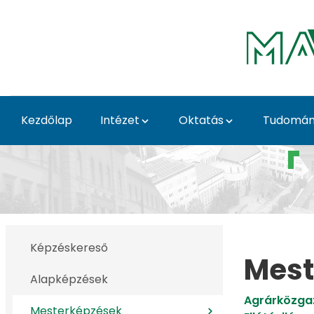
Ugrás a fő tartalomhoz
Kezdőlap
Intézet
Oktatás
Tudomá
Mesterképzések - Agrá
Képzéskereső
Mest
Alapképzések
​​​​​​​Agrár
Mesterképzések