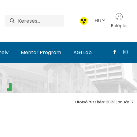
HU
Belépés
hely
Mentor Program
AGI Lab
sági Intézet
k
Utolsó frissítés: 2023 január 17.