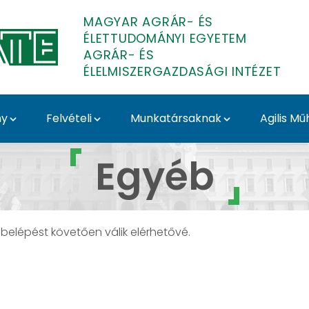
MAGYAR AGRÁR- ÉS
ÉLETTUDOMÁNYI EGYETEM
AGRÁR- ÉS
ÉLELMISZERGAZDASÁGI INTÉZET
ny
Felvételi
Munkatársaknak
Agilis Mű
lmiszergazdasági Intéz
Egyéb
 belépést követően válik elérhetővé.