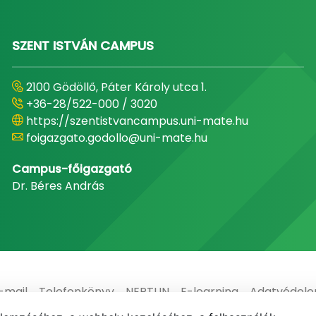
SZENT ISTVÁN CAMPUS
2100 Gödöllő, Páter Károly utca 1.
+36-28/522-000 / 3020
https://szentistvancampus.uni-mate.hu
foigazgato.godollo@uni-mate.hu
Campus-főigazgató
Dr. Béres András
-mail
Telefonkönyv
NEPTUN
E-learning
Adatvédel