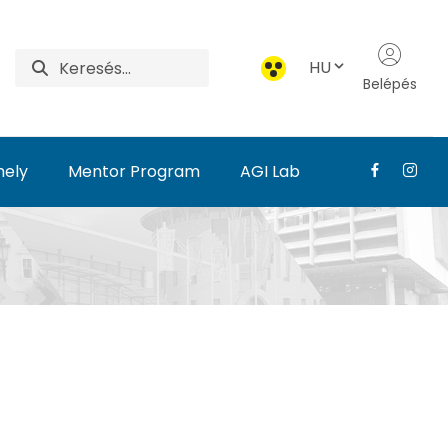
HU
Belépés
hely
Mentor Program
AGI Lab
et