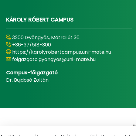
KÁROLY RÓBERT CAMPUS
3200 Gyöngyös, Mátrai út 36.
+36-37/518-300
https://karolyrobertcampus.uni-mate.hu
foigazgato.gyongyos@uni-mate.hu
Campus-főigazgató
Dr. Bujdosó Zoltán
E