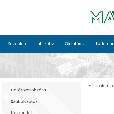
Ugrás a fő tartalomhoz
Kezdőlap
Intézet
Oktatás
Tudomá
Egyéb - Agrár- és Éle
A tartalom a
Határozatok tára
Szabályzatok
Ügyrendek