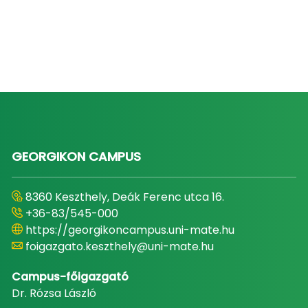
GEORGIKON CAMPUS
8360 Keszthely, Deák Ferenc utca 16.
+36-83/545-000
https://georgikoncampus.uni-mate.hu
foigazgato.keszthely@uni-mate.hu
Campus-főigazgató
Dr. Rózsa László