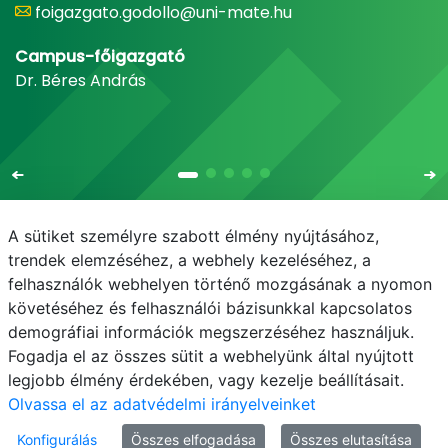
foigazgato.godollo@uni-mate.hu
Campus-főigazgató
Dr. Béres András
A sütiket személyre szabott élmény nyújtásához,
trendek elemzéséhez, a webhely kezeléséhez, a
felhasználók webhelyen történő mozgásának a nyomon
E-mail
Telefonkönyv
NEPTUN
E-learning
követéséhez és felhasználói bázisunkkal kapcsolatos
demográfiai információk megszerzéséhez használjuk.
Adatvédelem
Próba20240930
Fogadja el az összes sütit a webhelyünk által nyújtott
legjobb élmény érdekében, vagy kezelje beállításait.
Olvassa el az adatvédelmi irányelveinket
Konfigurálás
Összes elfogadása
Összes elutasítása