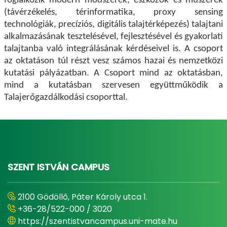
foglalkozik modern módszerek, eszközök és műszerek
(távérzékelés, térinformatika, proxy sensing
technológiák, precíziós, digitális talajtérképezés) talajtani
alkalmazásának tesztelésével, fejlesztésével és gyakorlati
talajtanba való integrálásának kérdéseivel is. A csoport
az oktatáson túl részt vesz számos hazai és nemzetközi
kutatási pályázatban. A Csoport mind az oktatásban,
mind a kutatásban szervesen együttműködik a
Talajerőgazdálkodási csoporttal.
SZENT ISTVÁN CAMPUS
2100 Gödöllő, Páter Károly utca 1.
+36-28/522-000 / 3020
https://szentistvancampus.uni-mate.hu