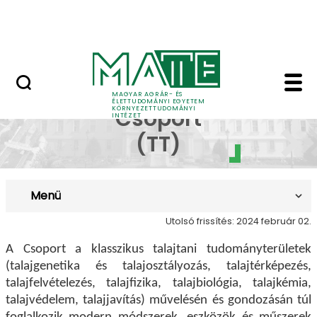
Kutatás
Ugrás a fő tartalomhoz
HÍREK (KÖTI)
Pedológiai Csoport (T
Pedológiai
MAGYAR AGRÁR- ÉS
ÉLETTUDOMÁNYI EGYETEM
KÖRNYEZETTUDOMÁNYI
Csoport
INTÉZET
(TT)
Menü
Utolsó frissítés: 2024 február 02.
A Csoport a klasszikus talajtani tudományterületek
(talajgenetika és talajosztályozás, talajtérképezés,
talajfelvételezés, talajfizika, talajbiológia, talajkémia,
talajvédelem, talajjavítás) művelésén és gondozásán túl