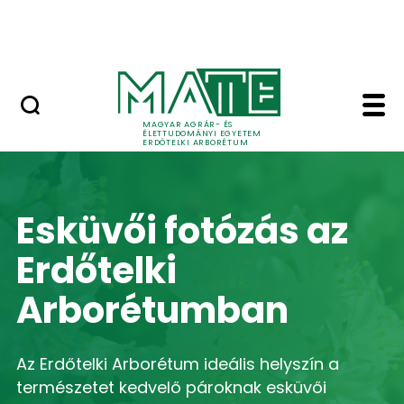
Esküvői fotózás az Erdőtelki
Ugrás a fő tartalomhoz
Arborétumban
Home - Erdőtelki Arb
MAGYAR AGRÁR- ÉS
ÉLETTUDOMÁNYI EGYETEM
ERDŐTELKI ARBORÉTUM
Esküvői fotózás az
Erdőtelki
Arborétumban
Az Erdőtelki Arborétum ideális helyszín a
természetet kedvelő pároknak esküvői