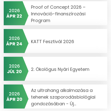
Proof of Concept 2026 –
2026
Innováció-finanszírozási
ÁPR 22
Program
2026
KATT Fesztivál 2026
ÁPR 24
2026
2. Ökológus Nyári Egyetem
JÚL 20
Az ultrahang alkalmazása a
2026
tehenek szaporodásbiológiai
ÁPR 20
gondozásában - Új...