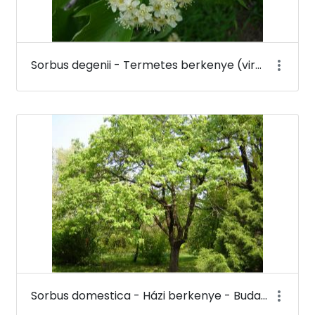
Sorbus degenii - Termetes berkenye (virága) - Budai Arborétum
Sorbus domestica - Házi berkenye - Budai Arborétum