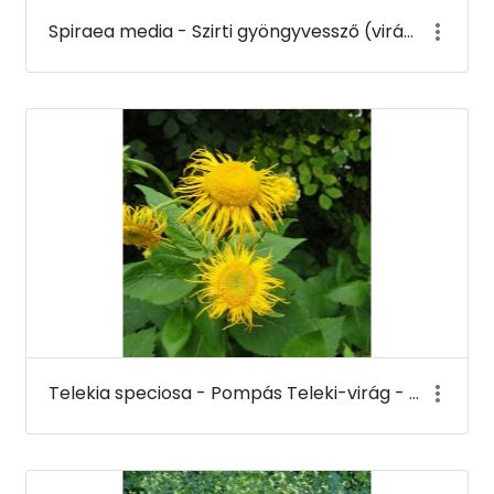
Spiraea media - Szirti gyöngyvessző (virága) - Budai Arborétum
Telekia speciosa - Pompás Teleki-virág - Budai Arborétum