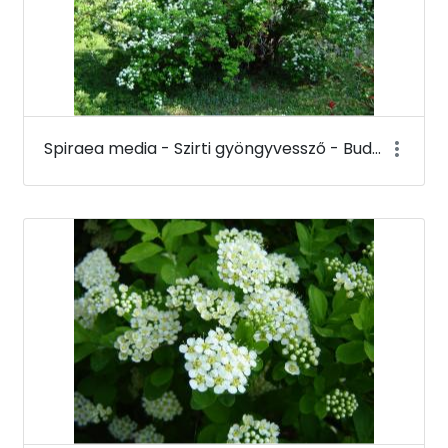
Spiraea media - Szirti gyöngyvessző - Budai Arborétum