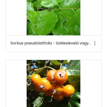
Sorbus pseudolatifolia - Széleslevelű vagy sárgáslevelű berkenye (levele) - Budai Arborétum