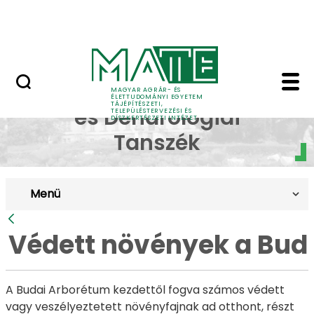
Pályázatok
Ugrás a fő tartalomhoz
English Page
Védett növények a Bud
Dísznövénytermesztési
MAGYAR AGRÁR- ÉS
ÉLETTUDOMÁNYI EGYETEM
TÁJÉPÍTÉSZETI,
és Dendrológiai
TELEPÜLÉSTERVEZÉSI ÉS
DÍSZKERTÉSZETI INTÉZET
Tanszék
Menü
Vissza
Védett növények a Bud
A Budai Arborétum kezdettől fogva számos védett
vagy veszélyeztetett növényfajnak ad otthont, részt