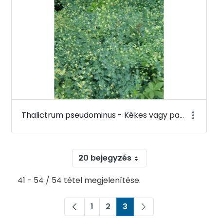
Thalictrum pseudominus - Kékes vagy pannon borkóró - Budai Arborétum
20 bejegyzés
41 - 54 / 54 tétel megjelenítése.
1
2
3
Oldal
Oldal
Oldal