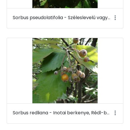
Sorbus pseudolatifolia - Széleslevelű vagy sárgáslevelű berkenye (termése) - Budai Arborétum
Sorbus redliana - Inotai berkenye, Rédl-berkenye - Budai Arborétum