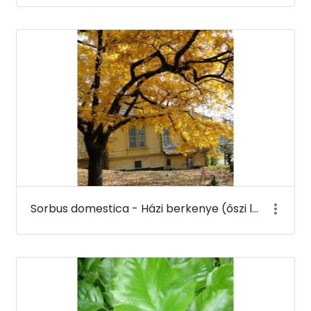
Sorbus domestica - Házi berkenye (őszi lombszín) - Budai Arborétum