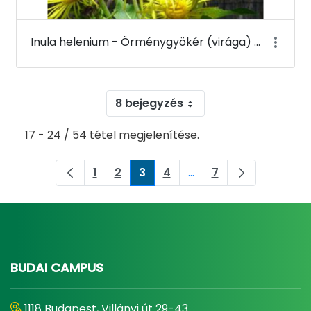
Inula helenium - Örménygyökér (virága) - Budai Arborétum
8 bejegyzés
17 - 24 / 54 tétel megjelenítése.
1
2
3
4
...
7
Oldal
Oldal
Oldal
Oldal
Köztes oldalak Navigál
Oldal
BUDAI CAMPUS
1118 Budapest, Villányi út 29-43.