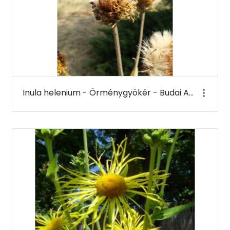
Inula helenium - Örménygyökér - Budai Arborétum