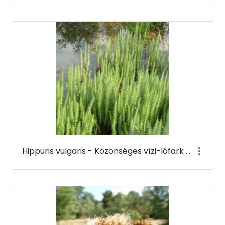
Hippuris vulgaris - Közönséges vízi-lófark - Budai Arborétum