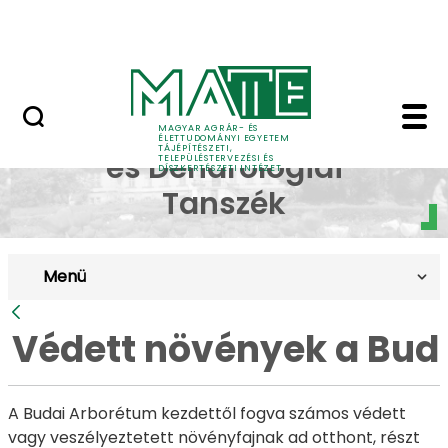
Pályázatok
Ugrás a fő tartalomhoz
English Page
Védett növények a Bud
Dísznövénytermesztési
MAGYAR AGRÁR- ÉS
ÉLETTUDOMÁNYI EGYETEM
TÁJÉPÍTÉSZETI,
és Dendrológiai
TELEPÜLÉSTERVEZÉSI ÉS
DÍSZKERTÉSZETI INTÉZET
Tanszék
Menü
Vissza
Védett növények a Bud
A Budai Arborétum kezdettől fogva számos védett
vagy veszélyeztetett növényfajnak ad otthont, részt