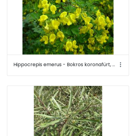
Hippocrepis emerus - Bokros koronafürt, zöldvesszős tisztescserje (virága) - Budai Arborétum