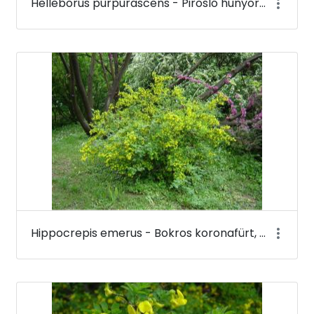
Helleborus purpurascens - Pirosló hunyor - Budai Arborétum
Hippocrepis emerus - Bokros koronafürt, zöldvesszős tisztescserje - Budai Arborétum