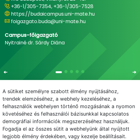
+36-1/305-7354, +36-1/305-7528
https://budaicampus.uni-mate.hu
foigazgato.buda@uni-mate.hu
Campus-főigazgató
Nyitrainé dr. Sárdy Diána
A sütiket személyre szabott élmény nyújtásához,
trendek elemzéséhez, a webhely kezeléséhez, a
felhasználók webhelyen történő mozgásának a nyomon
E-mail
Telefonkönyv
NEPTUN
E-learning
követéséhez és felhasználói bázisunkkal kapcsolatos
demográfiai információk megszerzéséhez használjuk.
Adatvédelem
Fogadja el az összes sütit a webhelyünk által nyújtott
legjobb élmény érdekében, vagy kezelje beállításait.