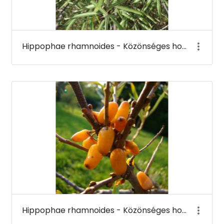
Hippophae rhamnoides - Közönséges homoktövis - Budai Arborétum
Hippophae rhamnoides - Közönséges homoktövis (termése) - Budai Arborétum