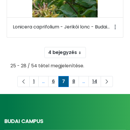
Lonicera caprifolium - Jerikói lonc - Budai Arborétum
4 bejegyzés
25 - 28 / 54 tétel megjelenítése.
1
...
6
7
8
...
14
Oldal
Köztes oldalak Navigáljon a TAB billent
Oldal
Oldal
Oldal
Köztes oldalak Navigá
Oldal
BUDAI CAMPUS