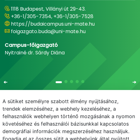
1118 Budapest, Villányi út 29-43.
+36-1/305-7354, +36-1/305-7528
https://budaicampus.uni-mate.hu
foigazgato.buda@uni-mate.hu
Campus-főigazgató
Nyitrainé dr. Sárdy Diána
A sütiket személyre szabott élmény nyújtásához,
trendek elemzéséhez, a webhely kezeléséhez, a
felhasználók webhelyen történő mozgásának a nyomon
E-mail
Telefonkönyv
NEPTUN
E-learning
követéséhez és felhasználói bázisunkkal kapcsolatos
demográfiai információk megszerzéséhez használjuk.
Adatvédelem
Fogadja el az összes sütit a webhelyünk által nyújtott