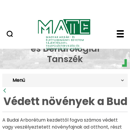
Pályázatok
Ugrás a fő tartalomhoz
English Page
Védett növények a Bud
Dísznövénytermesztési
MAGYAR AGRÁR- ÉS
ÉLETTUDOMÁNYI EGYETEM
TÁJÉPÍTÉSZETI,
és Dendrológiai
TELEPÜLÉSTERVEZÉSI ÉS
DÍSZKERTÉSZETI INTÉZET
Tanszék
Menü
Vissza
Védett növények a Bud
A Budai Arborétum kezdettől fogva számos védett
vagy veszélyeztetett növényfajnak ad otthont, részt