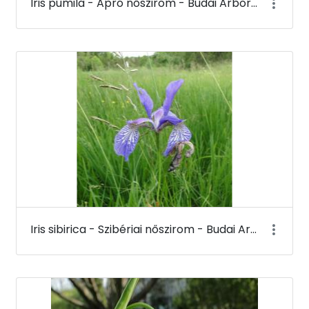
Iris pumila - Apró nőszirom - Budai Arborétum
Iris sibirica - Szibériai nőszirom - Budai Arborétum