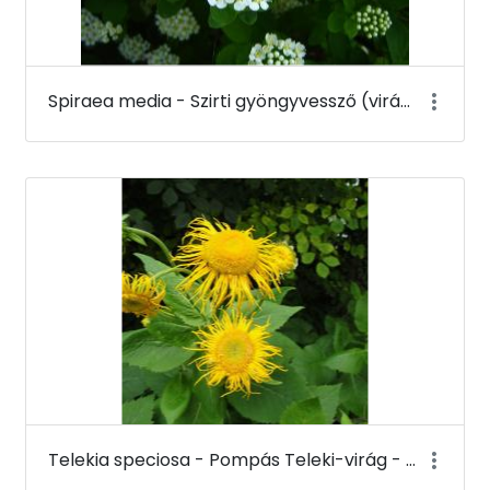
Spiraea media - Szirti gyöngyvessző (virága) - Budai Arborétum
Telekia speciosa - Pompás Teleki-virág - Budai Arborétum