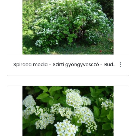
Spiraea media - Szirti gyöngyvessző - Budai Arborétum