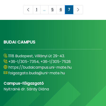
1
...
5
6
7
Oldal
Köztes oldalak Navigáljon a TAB bi
Oldal
Oldal
Oldal
BUDAI CAMPUS
1118 Budapest, Villányi út 29-43.
+36-1/305-7354, +36-1/305-7528
https://budaicampus.uni-mate.hu
foigazgato.buda@uni-mate.hu
Campus-főigazgató
Nyitrainé dr. Sárdy Diána