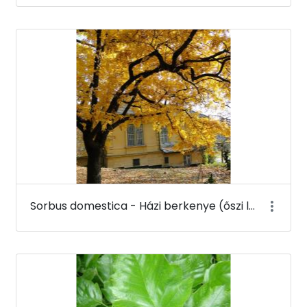
Sorbus domestica - Házi berkenye (őszi lombszín) - Budai Arborétum