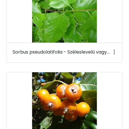
Sorbus pseudolatifolia - Széleslevelű vagy sárgáslevelű berkenye (levele) - Budai Arborétum