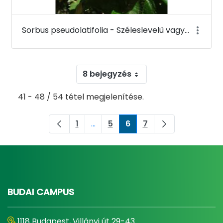
Sorbus pseudolatifolia - Széleslevelű vagy sárgáslevelű berkenye (termése) - Budai Arborétum
8 bejegyzés
41 - 48 / 54 tétel megjelenítése.
1
...
5
6
7
Oldal
Köztes oldalak Navigáljon a TAB bi
Oldal
Oldal
Oldal
BUDAI CAMPUS
1118 Budapest, Villányi út 29-43.