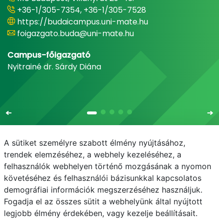
+36-1/305-7354, +36-1/305-7528
https://budaicampus.uni-mate.hu
foigazgato.buda@uni-mate.hu
Campus-főigazgató
Nyitrainé dr. Sárdy Diána
A sütiket személyre szabott élmény nyújtásához,
trendek elemzéséhez, a webhely kezeléséhez, a
felhasználók webhelyen történő mozgásának a nyomon
E-mail
Telefonkönyv
NEPTUN
E-learning
követéséhez és felhasználói bázisunkkal kapcsolatos
demográfiai információk megszerzéséhez használjuk.
Adatvédelem
Fogadja el az összes sütit a webhelyünk által nyújtott
legjobb élmény érdekében, vagy kezelje beállításait.