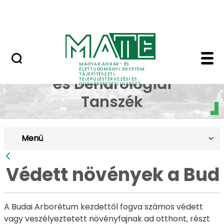
Pályázatok
Ugrás a fő tartalomhoz
English Page
Védett növények a Bud
Dísznövénytermesztési
MAGYAR AGRÁR- ÉS
ÉLETTUDOMÁNYI EGYETEM
TÁJÉPÍTÉSZETI,
és Dendrológiai
TELEPÜLÉSTERVEZÉSI ÉS
DÍSZKERTÉSZETI INTÉZET
Tanszék
Menü
Vissza
Védett növények a Bud
A Budai Arborétum kezdettől fogva számos védett
vagy veszélyeztetett növényfajnak ad otthont, részt