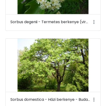
Sorbus degenii - Termetes berkenye (virága) - Budai Arborétum
Sorbus domestica - Házi berkenye - Budai Arborétum