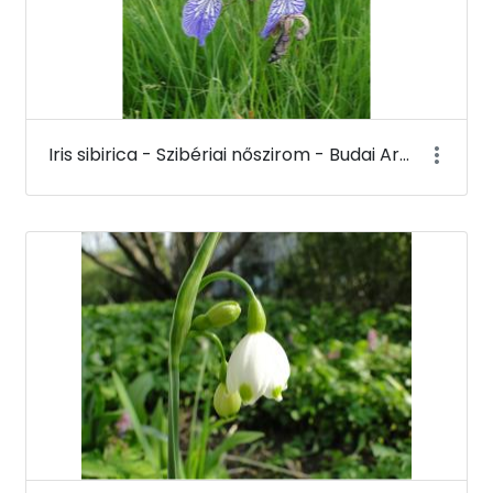
Iris sibirica - Szibériai nőszirom - Budai Arborétum