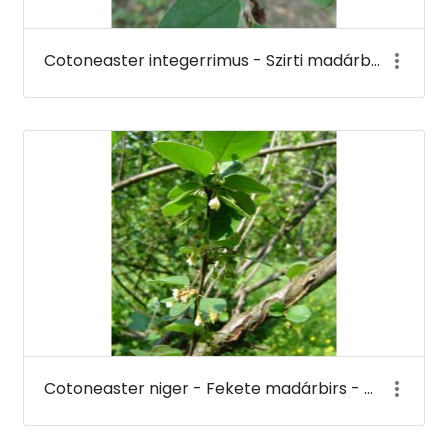
Cotoneaster integerrimus - Szirti madárbirs - Budai Arborétum
Cotoneaster niger - Fekete madárbirs - Budai Arborétum