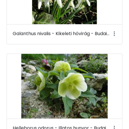
Galanthus nivalis - Kikeleti hóvirág - Budai Arborétum
Helleborus odorus - Illatos hunyor - Budai Arborétum