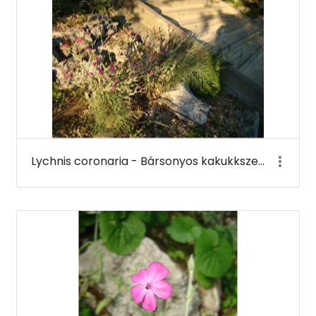
Lychnis coronaria - Bársonyos kakukkszegfű - Budai Arborétum