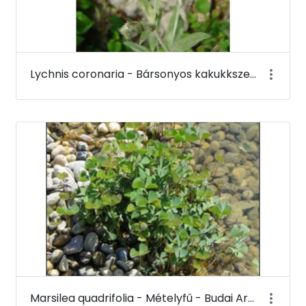
Lychnis coronaria - Bársonyos kakukkszegfű (virága) - Budai Arborétum
Marsilea quadrifolia - Mételyfű - Budai Arborétum