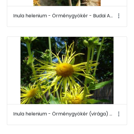
Inula helenium - Örménygyökér - Budai Arborétum
Inula helenium - Örménygyökér (virága) - Budai Arborétum