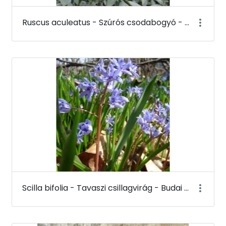
Ruscus aculeatus - Szúrós csodabogyó - Budai Arborétum
Scilla bifolia - Tavaszi csillagvirág - Budai Arborétum