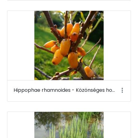
Hippophae rhamnoides - Közönséges homoktövis (termése) - Budai Arborétum