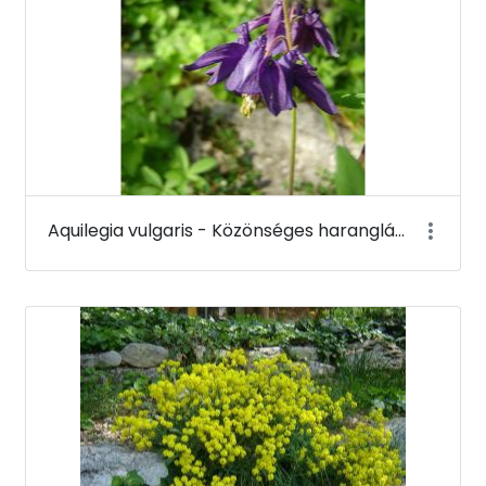
Aquilegia vulgaris - Közönséges harangláb - Budai Arborétum