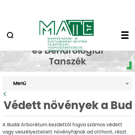
Pályázatok
Ugrás a fő tartalomhoz
English Page
Védett növények a Bud
Dísznövénytermesztési
MAGYAR AGRÁR- ÉS
ÉLETTUDOMÁNYI EGYETEM
TÁJÉPÍTÉSZETI,
és Dendrológiai
TELEPÜLÉSTERVEZÉSI ÉS
DÍSZKERTÉSZETI INTÉZET
Tanszék
Menü
Vissza
Védett növények a Bud
A Budai Arborétum kezdettől fogva számos védett
vagy veszélyeztetett növényfajnak ad otthont, részt