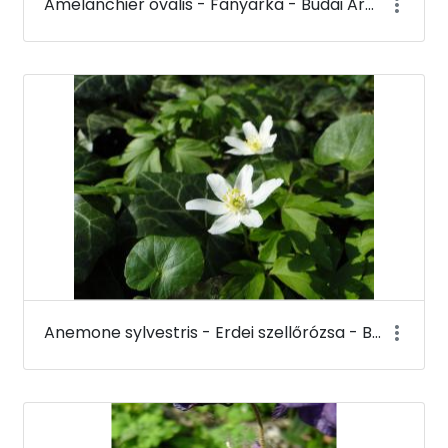
Amelanchier ovalis - Fanyarka - Budai Arborétum
Anemone sylvestris - Erdei szellőrózsa - Budai Arborétum