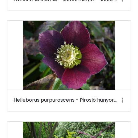
Helleborus purpurascens - Pirosló hunyor - Budai Arborétum