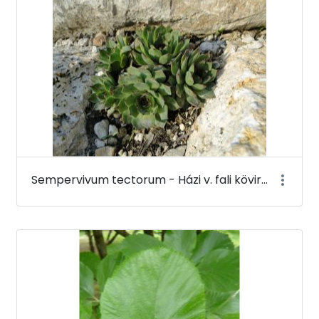
Sempervivum tectorum - Házi v. fali kövirózsa - Budai Arborétum