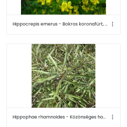
Hippocrepis emerus - Bokros koronafürt, zöldvesszős tisztescserje (virága) - Budai Arborétum
Hippophae rhamnoides - Közönséges homoktövis - Budai Arborétum