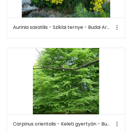
Aurinia saxatilis - Sziklai ternye - Budai Arborétum
Carpinus orientalis - Keleti gyertyán - Budai Arborétum