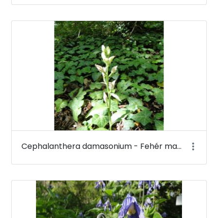
Cephalanthera damasonium - Fehér madársisak - Budai Arborétum