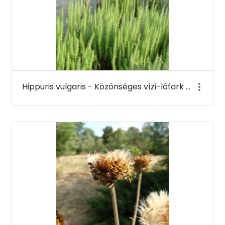
Hippuris vulgaris - Közönséges vízi-lófark - Budai Arborétum