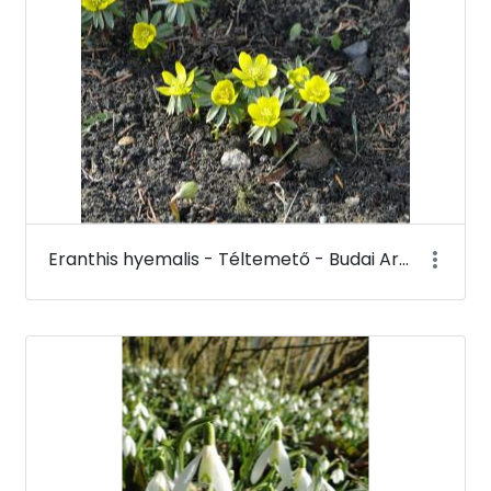
Eranthis hyemalis - Téltemető - Budai Arborétum