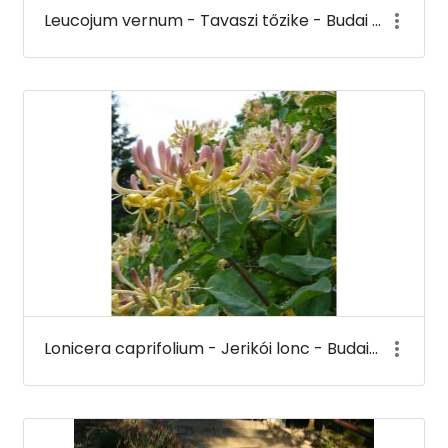
Leucojum vernum - Tavaszi tőzike - Budai Arborétum
Lonicera caprifolium - Jerikói lonc - Budai Arborétum