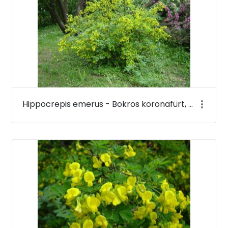
Hippocrepis emerus - Bokros koronafürt, zöldvesszős tisztescserje - Budai Arborétum