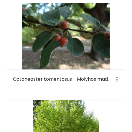
Cotoneaster tomentosus - Molyhos madárbirs - Budai Arborétum