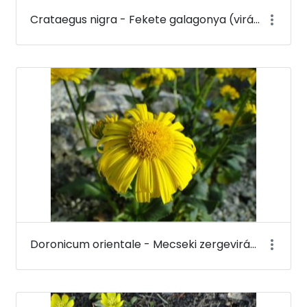
Crataegus nigra - Fekete galagonya (virága) - Budai Arborétum
Doronicum orientale - Mecseki zergevirág - Budai Arborétum