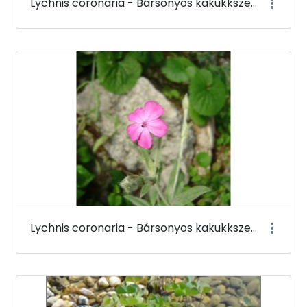
Lychnis coronaria - Bársonyos kakukkszegfű - Budai Arborétum
Lychnis coronaria - Bársonyos kakukkszegfű (virága) - Budai Arborétum