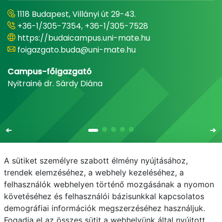
1118 Budapest, Villányi út 29-43.
+36-1/305-7354, +36-1/305-7528
https://budaicampus.uni-mate.hu
foigazgato.buda@uni-mate.hu
Campus-főigazgató
Nyitrainé dr. Sárdy Diána
A sütiket személyre szabott élmény nyújtásához,
trendek elemzéséhez, a webhely kezeléséhez, a
felhasználók webhelyen történő mozgásának a nyomon
E-mail
Telefonkönyv
NEPTUN
E-learning
követéséhez és felhasználói bázisunkkal kapcsolatos
demográfiai információk megszerzéséhez használjuk.
Adatvédelem
Fogadja el az összes sütit a webhelyünk által nyújtott