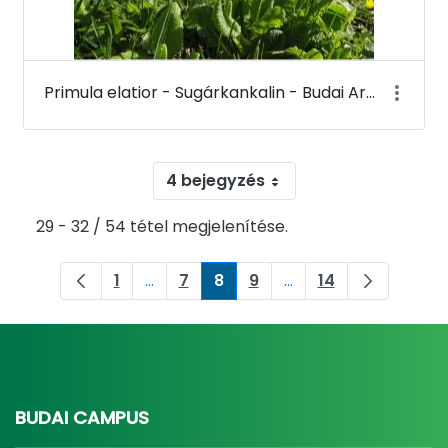
Primula elatior - Sugárkankalin - Budai Arborétum
4 bejegyzés
29 - 32 / 54 tétel megjelenítése.
1
...
7
8
9
...
14
Oldal
Köztes oldalak Navigáljon a TAB billent
Oldal
Oldal
Oldal
Köztes oldalak Navigá
Oldal
BUDAI CAMPUS