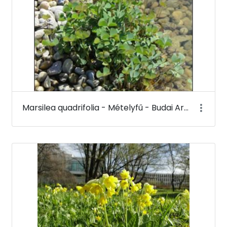
Marsilea quadrifolia - Mételyfű - Budai Arborétum