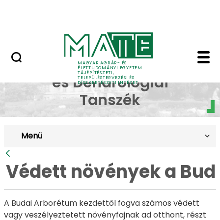
Pályázatok
Ugrás a fő tartalomhoz
English Page
Védett növények a Bud
Dísznövénytermesztési
MAGYAR AGRÁR- ÉS
ÉLETTUDOMÁNYI EGYETEM
TÁJÉPÍTÉSZETI,
és Dendrológiai
TELEPÜLÉSTERVEZÉSI ÉS
DÍSZKERTÉSZETI INTÉZET
Tanszék
Menü
Vissza
Védett növények a Bud
A Budai Arborétum kezdettől fogva számos védett
vagy veszélyeztetett növényfajnak ad otthont, részt