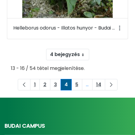
Helleborus odorus - Illatos hunyor - Budai Arborétum
4 bejegyzés
13 - 16 / 54 tétel megjelenítése.
1
2
3
4
5
...
14
Oldal
Oldal
Oldal
Oldal
Oldal
Köztes oldalak Navig
Oldal
BUDAI CAMPUS