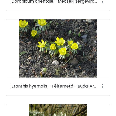
Doronicum orientale - Mecseki zergevirág - Budai Arborétum
Eranthis hyemalis - Téltemető - Budai Arborétum