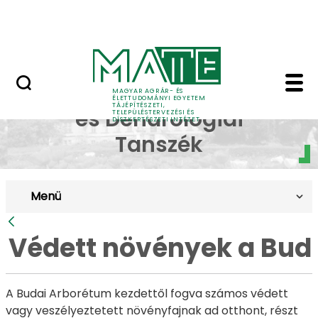
Pályázatok
Ugrás a fő tartalomhoz
English Page
Védett növények a Bud
Dísznövénytermesztési
MAGYAR AGRÁR- ÉS
ÉLETTUDOMÁNYI EGYETEM
TÁJÉPÍTÉSZETI,
és Dendrológiai
TELEPÜLÉSTERVEZÉSI ÉS
DÍSZKERTÉSZETI INTÉZET
Tanszék
Menü
Vissza
Védett növények a Bud
A Budai Arborétum kezdettől fogva számos védett
vagy veszélyeztetett növényfajnak ad otthont, részt