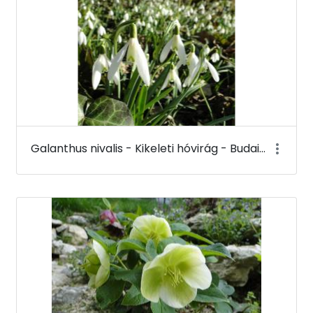
Galanthus nivalis - Kikeleti hóvirág - Budai Arborétum