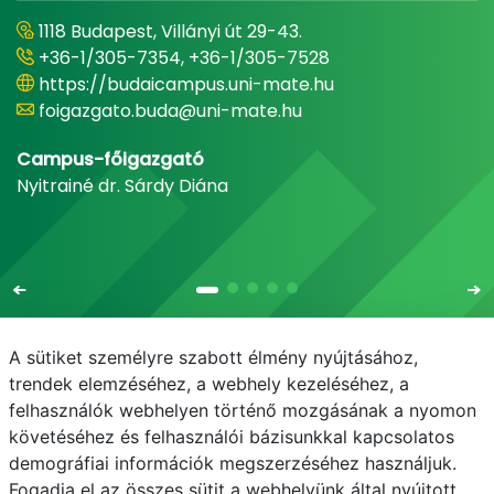
1118 Budapest, Villányi út 29-43.
+36-1/305-7354, +36-1/305-7528
https://budaicampus.uni-mate.hu
foigazgato.buda@uni-mate.hu
Campus-főigazgató
Nyitrainé dr. Sárdy Diána
A sütiket személyre szabott élmény nyújtásához,
trendek elemzéséhez, a webhely kezeléséhez, a
felhasználók webhelyen történő mozgásának a nyomon
E-mail
Telefonkönyv
NEPTUN
E-learning
követéséhez és felhasználói bázisunkkal kapcsolatos
demográfiai információk megszerzéséhez használjuk.
Adatvédelem
Fogadja el az összes sütit a webhelyünk által nyújtott