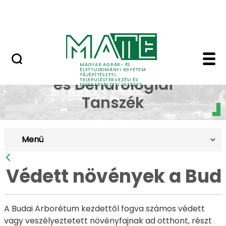
Pályázatok
Ugrás a fő tartalomhoz
English Page
Védett növények a Bud
Dísznövénytermesztési
MAGYAR AGRÁR- ÉS
ÉLETTUDOMÁNYI EGYETEM
TÁJÉPÍTÉSZETI,
és Dendrológiai
TELEPÜLÉSTERVEZÉSI ÉS
DÍSZKERTÉSZETI INTÉZET
Tanszék
Menü
Vissza
Védett növények a Bud
A Budai Arborétum kezdettől fogva számos védett
vagy veszélyeztetett növényfajnak ad otthont, részt