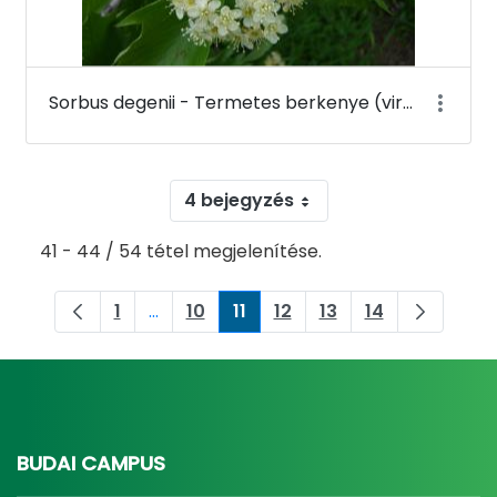
Sorbus degenii - Termetes berkenye (virága) - Budai Arborétum
4 bejegyzés
41 - 44 / 54 tétel megjelenítése.
1
...
10
11
12
13
14
Oldal
Köztes oldalak Navigáljon a TAB billenty
Oldal
Oldal
Oldal
Oldal
Oldal
BUDAI CAMPUS