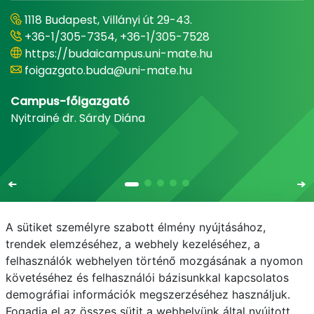
1118 Budapest, Villányi út 29-43.
+36-1/305-7354, +36-1/305-7528
https://budaicampus.uni-mate.hu
foigazgato.buda@uni-mate.hu
Campus-főigazgató
Nyitrainé dr. Sárdy Diána
A sütiket személyre szabott élmény nyújtásához,
trendek elemzéséhez, a webhely kezeléséhez, a
felhasználók webhelyen történő mozgásának a nyomon
E-mail
Telefonkönyv
NEPTUN
E-learning
követéséhez és felhasználói bázisunkkal kapcsolatos
demográfiai információk megszerzéséhez használjuk.
Adatvédelem
Fogadja el az összes sütit a webhelyünk által nyújtott