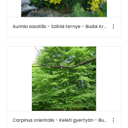
Aurinia saxatilis - Sziklai ternye - Budai Arborétum
Carpinus orientalis - Keleti gyertyán - Budai Arborétum