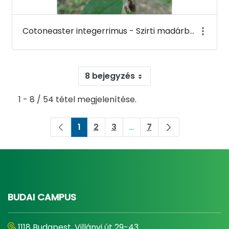
Cotoneaster integerrimus - Szirti madárbirs - Budai Arborétum
8 bejegyzés
1 - 8 / 54 tétel megjelenítése.
1
2
3
...
7
Oldal
Oldal
Oldal
Köztes oldalak Navigáljon
Oldal
BUDAI CAMPUS
1118 Budapest, Villányi út 29-43.