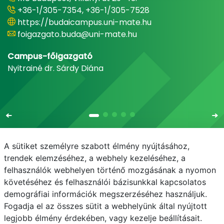
+36-1/305-7354, +36-1/305-7528
https://budaicampus.uni-mate.hu
foigazgato.buda@uni-mate.hu
Campus-főigazgató
Nyitrainé dr. Sárdy Diána
A sütiket személyre szabott élmény nyújtásához,
trendek elemzéséhez, a webhely kezeléséhez, a
felhasználók webhelyen történő mozgásának a nyomon
E-mail
Telefonkönyv
NEPTUN
E-learning
követéséhez és felhasználói bázisunkkal kapcsolatos
demográfiai információk megszerzéséhez használjuk.
Adatvédelem
Fogadja el az összes sütit a webhelyünk által nyújtott
legjobb élmény érdekében, vagy kezelje beállításait.