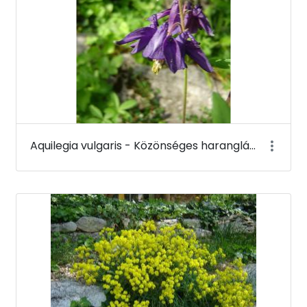
Aquilegia vulgaris - Közönséges harangláb - Budai Arborétum