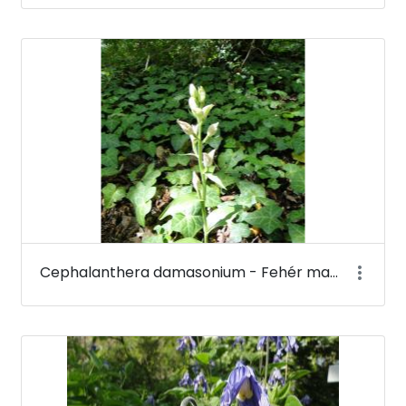
Cephalanthera damasonium - Fehér madársisak - Budai Arborétum