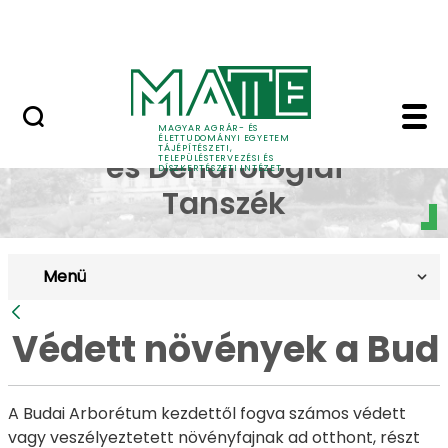
Pályázatok
Ugrás a fő tartalomhoz
English Page
Védett növények a Bud
Dísznövénytermesztési
MAGYAR AGRÁR- ÉS
ÉLETTUDOMÁNYI EGYETEM
TÁJÉPÍTÉSZETI,
és Dendrológiai
TELEPÜLÉSTERVEZÉSI ÉS
DÍSZKERTÉSZETI INTÉZET
Tanszék
Menü
Vissza
Védett növények a Bud
A Budai Arborétum kezdettől fogva számos védett
vagy veszélyeztetett növényfajnak ad otthont, részt