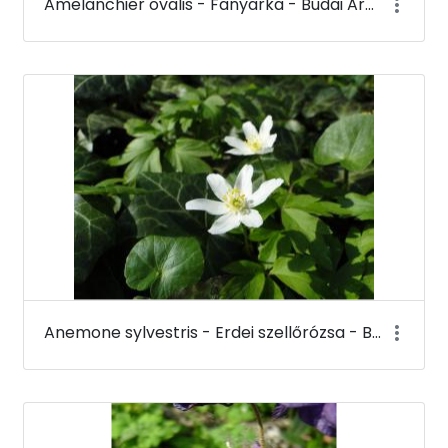
Amelanchier ovalis - Fanyarka - Budai Arborétum
Anemone sylvestris - Erdei szellőrózsa - Budai Arborétum