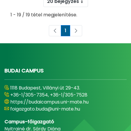
20 bejegyzés
1 - 19 / 19 tétel megjelenítése.
1
Oldal
BUDAI CAMPUS
1118 Budapest, Villányi út 29-43.
+36-1/305-7354, +36-1/305-7528
https://budaicampus.uni-mate.hu
foigazgato.buda@uni-mate.hu
Campus-főigazgató
Nyitrainé dr. Sárdy Diána