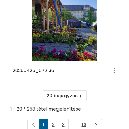
20260425_072136
20 bejegyzés
1 - 20 / 258 tétel megjelenítése.
1
2
3
...
13
Oldal
Oldal
Oldal
Köztes oldalak Navigáljon
Oldal