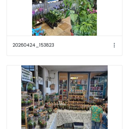
20260424_153823