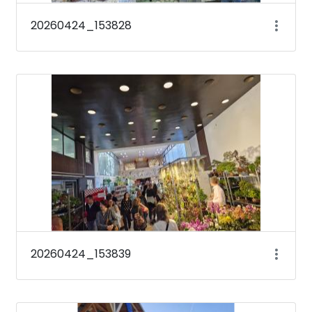
20260424_153828
20260424_153839