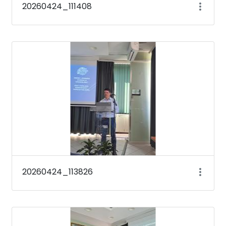
20260424_111408
20260424_113826