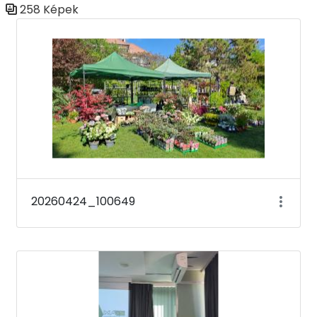
258 Képek
Médiatár
20260424_100649