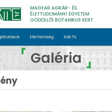
MAGYAR AGRÁR- ÉS
ÉLETTUDOMÁNYI EGYETEM
GÖDÖLLŐI BOTANIKUS KERT
gáltatások
Elérhetőség
Adó 1%
ny - Galéria - Gödöllő
Galéria
mény