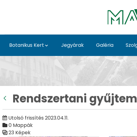
Ugrás a fő tartalomhoz
Botanikus Kert
Jegyárak
Galéria
Szol
Rendszertani gyűjtemé
Rendszertani gyűjte
Vissza
Utolsó frissítés 2023.04.11.
0 Mappák
23 Képek