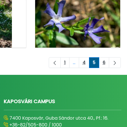
1
...
4
5
6
Oldal
Köztes oldalak Navigáljo
Oldal
Oldal
Oldal
KAPOSVÁRI CAMPUS
7400 Kaposvár, Guba Sándor utca 40., Pf.: 16.
+36-82/505-800 / 1000