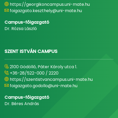
https://georgikoncampus.uni-mate.hu
foigazgato.keszthely@uni-mate.hu
Campus-főigazgató
Dr. Rózsa László
SZENT ISTVÁN CAMPUS
2100 Gödöllő, Páter Károly utca 1.
+36-28/522-000 / 2220
https://szentistvancampus.uni-mate.hu
foigazgato.godollo@uni-mate.hu
Campus-főigazgató
Dr. Béres András