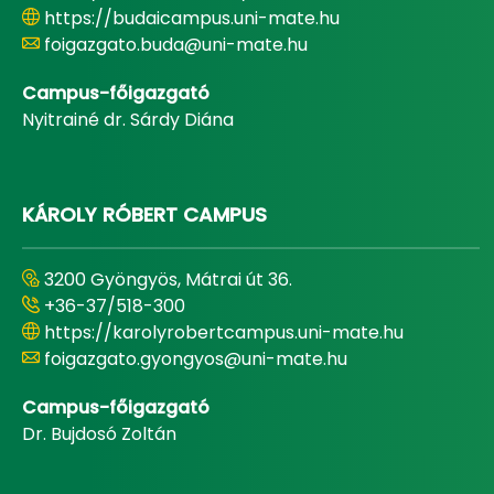
https://budaicampus.uni-mate.hu
foigazgato.buda@uni-mate.hu
Campus-főigazgató
Nyitrainé dr. Sárdy Diána
KÁROLY RÓBERT CAMPUS
3200 Gyöngyös, Mátrai út 36.
+36-37/518-300
https://karolyrobertcampus.uni-mate.hu
foigazgato.gyongyos@uni-mate.hu
Campus-főigazgató
Dr. Bujdosó Zoltán