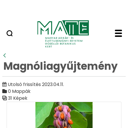
Ugrás a fő tartalomhoz
Adó 1%
Magnóliagyűjtemény - 
Galéria
MAGYAR AGRÁR- ÉS
ÉLETTUDOMÁNYI EGYETEM
GÖDÖLLŐI BOTANIKUS
KERT
Vissza
Magnóliagyűjtemény
Utolsó frissítés 2023.04.11.
0 Mappák
31 Képek
Médiatár