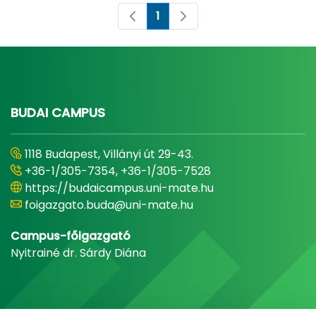
1
Oldal
BUDAI CAMPUS
1118 Budapest, Villányi út 29-43.
+36-1/305-7354, +36-1/305-7528
https://budaicampus.uni-mate.hu
foigazgato.buda@uni-mate.hu
Campus-főigazgató
Nyitrainé dr. Sárdy Diána