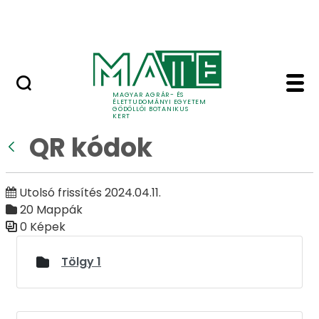
Ugrás a fő tartalomhoz
Adó 1%
QR kódok - Galéria - G
Galéria
MAGYAR AGRÁR- ÉS
ÉLETTUDOMÁNYI EGYETEM
GÖDÖLLŐI BOTANIKUS
KERT
QR kódok
Vissza
Utolsó frissítés 2024.04.11.
20 Mappák
0 Képek
Médiatár
Tölgy 1