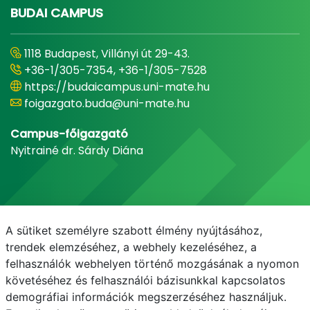
BUDAI CAMPUS
1118 Budapest, Villányi út 29-43.
+36-1/305-7354, +36-1/305-7528
https://budaicampus.uni-mate.hu
foigazgato.buda@uni-mate.hu
Campus-főigazgató
Nyitrainé dr. Sárdy Diána
A sütiket személyre szabott élmény nyújtásához,
trendek elemzéséhez, a webhely kezeléséhez, a
felhasználók webhelyen történő mozgásának a nyomon
követéséhez és felhasználói bázisunkkal kapcsolatos
demográfiai információk megszerzéséhez használjuk.
E-mail
Telefonkönyv
NEPTUN
E-learning