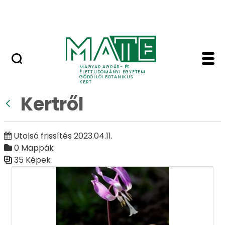
Ugrás a fő tartalomhoz
Adó 1%
Kertről - Galéria - Göd
Galéria
MAGYAR AGRÁR- ÉS
ÉLETTUDOMÁNYI EGYETEM
GÖDÖLLŐI BOTANIKUS
KERT
Kertről
Vissza
Utolsó frissítés 2023.04.11.
0 Mappák
35 Képek
Médiatár