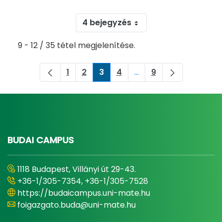
4 bejegyzés
9 - 12 / 35 tétel megjelenítése.
1
2
3
4
...
9
Oldal
Oldal
Oldal
Oldal
Köztes oldalak Navigál
Oldal
BUDAI CAMPUS
1118 Budapest, Villányi út 29-43.
+36-1/305-7354, +36-1/305-7528
https://budaicampus.uni-mate.hu
foigazgato.buda@uni-mate.hu