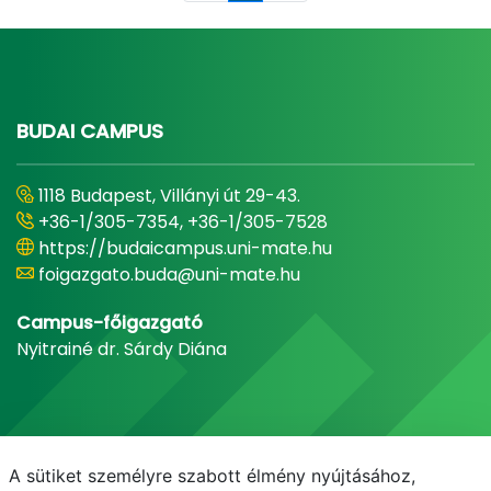
BUDAI CAMPUS
1118 Budapest, Villányi út 29-43.
+36-1/305-7354, +36-1/305-7528
https://budaicampus.uni-mate.hu
foigazgato.buda@uni-mate.hu
Campus-főigazgató
Nyitrainé dr. Sárdy Diána
A sütiket személyre szabott élmény nyújtásához,