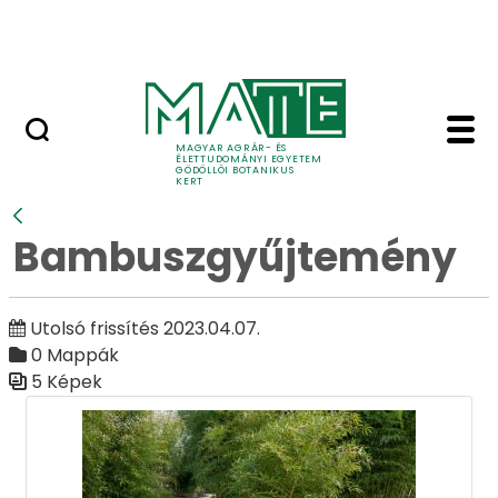
Ugrás a fő tartalomhoz
Adó 1%
Bambuszgyűjtemény - 
Galéria
MAGYAR AGRÁR- ÉS
ÉLETTUDOMÁNYI EGYETEM
GÖDÖLLŐI BOTANIKUS
KERT
Vissza
Bambuszgyűjtemény
Utolsó frissítés 2023.04.07.
0 Mappák
5 Képek
Médiatár