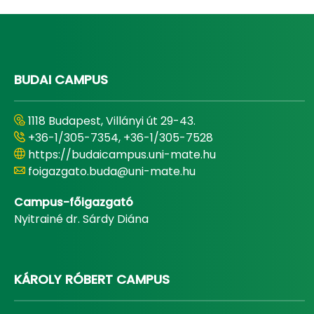
BUDAI CAMPUS
1118 Budapest, Villányi út 29-43.
+36-1/305-7354, +36-1/305-7528
https://budaicampus.uni-mate.hu
foigazgato.buda@uni-mate.hu
Campus-főigazgató
Nyitrainé dr. Sárdy Diána
KÁROLY RÓBERT CAMPUS