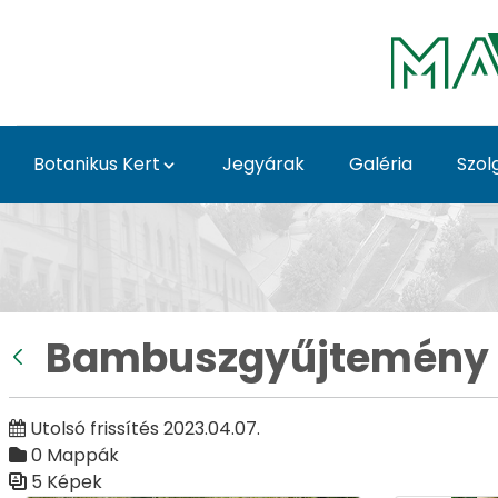
Ugrás a fő tartalomhoz
Botanikus Kert
Jegyárak
Galéria
Szol
Bambuszgyűjtemény - 
Bambuszgyűjtemény
Vissza
Utolsó frissítés 2023.04.07.
0 Mappák
5 Képek