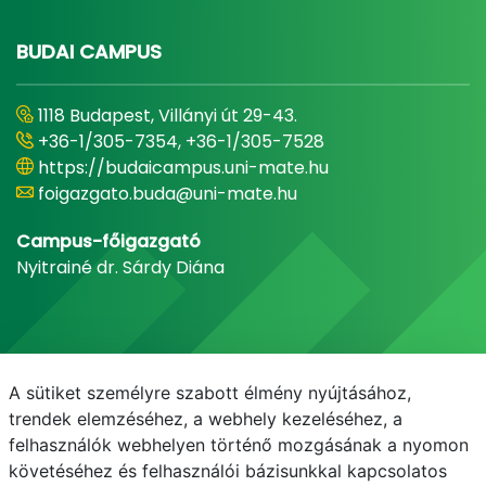
BUDAI CAMPUS
1118 Budapest, Villányi út 29-43.
+36-1/305-7354, +36-1/305-7528
https://budaicampus.uni-mate.hu
foigazgato.buda@uni-mate.hu
Campus-főigazgató
Nyitrainé dr. Sárdy Diána
A sütiket személyre szabott élmény nyújtásához,
trendek elemzéséhez, a webhely kezeléséhez, a
felhasználók webhelyen történő mozgásának a nyomon
követéséhez és felhasználói bázisunkkal kapcsolatos