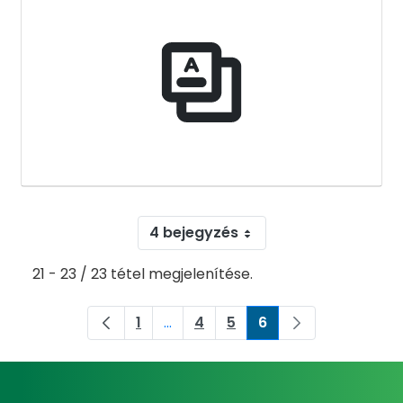
4 bejegyzés
21 - 23 / 23 tétel megjelenítése.
1
...
4
5
6
Oldal
Köztes oldalak Navigáljon a TAB bi
Oldal
Oldal
Oldal