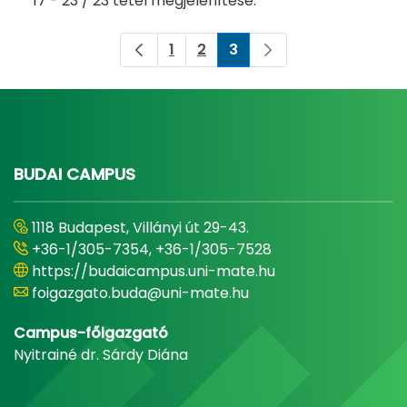
17 - 23 / 23 tétel megjelenítése.
1
2
3
Oldal
Oldal
Oldal
BUDAI CAMPUS
1118 Budapest, Villányi út 29-43.
+36-1/305-7354, +36-1/305-7528
https://budaicampus.uni-mate.hu
foigazgato.buda@uni-mate.hu
Campus-főigazgató
Nyitrainé dr. Sárdy Diána