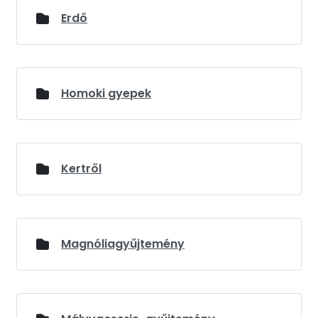
Erdő
Homoki gyepek
Kertről
Magnóliagyűjtemény