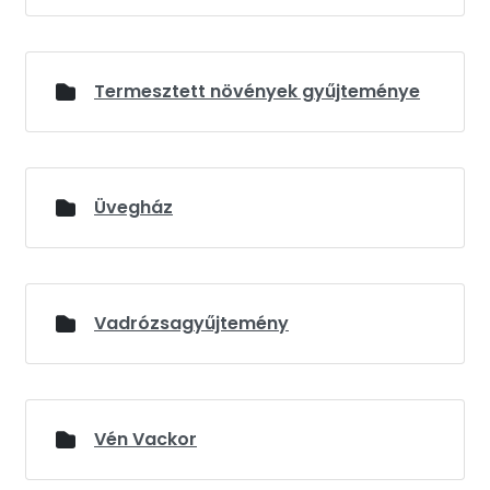
Termesztett növények gyűjteménye
Üvegház
Vadrózsagyűjtemény
Vén Vackor