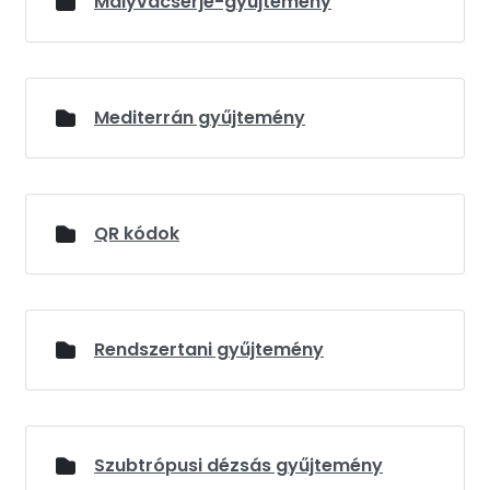
Mályvacserje-gyűjtemény
Mediterrán gyűjtemény
QR kódok
Rendszertani gyűjtemény
Szubtrópusi dézsás gyűjtemény