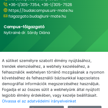
+36-1/305-7354, +36-1/305-7528
https://budaicampus.uni-mate.hu
foigazgato.buda@uni-mate.hu
Campus-főigazgató
Nyitrainé dr. Sárdy Diána
A sütiket személyre szabott élmény nyújtásához,
trendek elemzéséhez, a webhely kezeléséhez, a
felhasználók webhelyen történő mozgásának a nyomon
követéséhez és felhasználói bázisunkkal kapcsolatos
demográfiai információk megszerzéséhez használjuk.
E-mail
Telefonkönyv
NEPTUN
E-learning
Fogadja el az összes sütit a webhelyünk által nyújtott
legjobb élmény érdekében, vagy kezelje beállításait.
Olvassa el az adatvédelmi irányelveinket