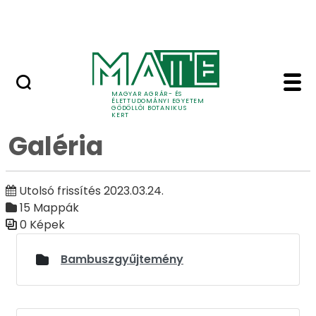
Ugrás a fő tartalomhoz
Adó 1%
Galéria - Galéria - Gö
Galéria
MAGYAR AGRÁR- ÉS
ÉLETTUDOMÁNYI EGYETEM
GÖDÖLLŐI BOTANIKUS
KERT
Galéria
Utolsó frissítés 2023.03.24.
15 Mappák
0 Képek
Médiatár
Bambuszgyűjtemény