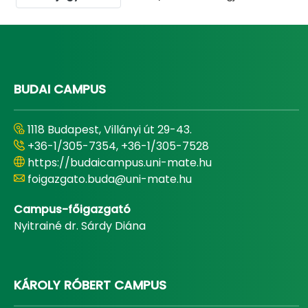
BUDAI CAMPUS
1118 Budapest, Villányi út 29-43.
+36-1/305-7354, +36-1/305-7528
https://budaicampus.uni-mate.hu
foigazgato.buda@uni-mate.hu
Campus-főigazgató
Nyitrainé dr. Sárdy Diána
KÁROLY RÓBERT CAMPUS