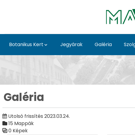
Ugrás a fő tartalomhoz
Botanikus Kert
Jegyárak
Galéria
Szol
Galéria - Galéria - Gö
Galéria
Utolsó frissítés 2023.03.24.
15 Mappák
0 Képek