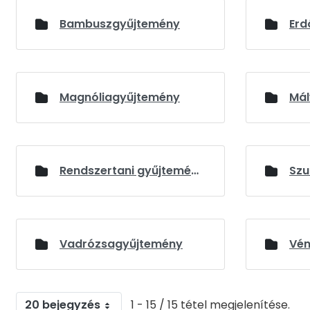
Médiatár
Bambuszgyűjtemény
Erd
Magnóliagyűjtemény
Rendszertani gyűjtemény
Vadrózsagyűjtemény
Vén
20 bejegyzés
1 - 15 / 15 tétel megjelenítése.