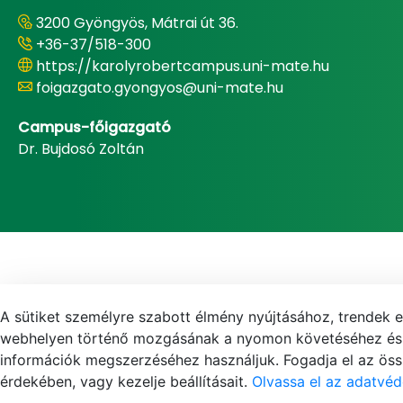
3200 Gyöngyös, Mátrai út 36.
+36-37/518-300
https://karolyrobertcampus.uni-mate.hu
foigazgato.gyongyos@uni-mate.hu
Campus-főigazgató
Dr. Bujdosó Zoltán
A sütiket személyre szabott élmény nyújtásához, trendek 
webhelyen történő mozgásának a nyomon követéséhez és f
információk megszerzéséhez használjuk. Fogadja el az össz
érdekében, vagy kezelje beállításait.
Olvassa el az adatvéd