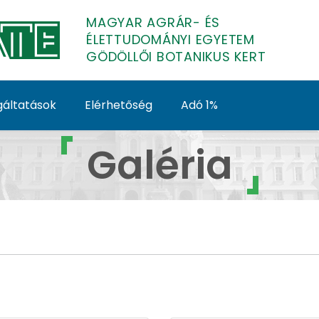
MAGYAR AGRÁR- ÉS
ÉLETTUDOMÁNYI EGYETEM
GÖDÖLLŐI BOTANIKUS KERT
gáltatások
Elérhetőség
Adó 1%
döllői Botanikus Kert
Galéria