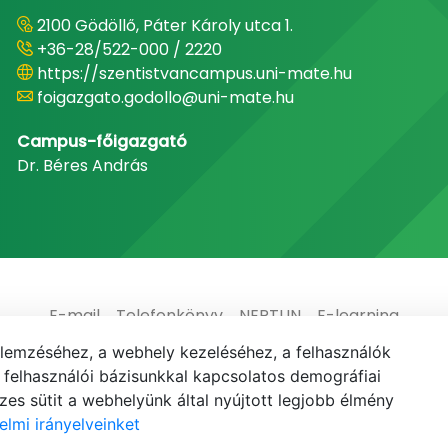
2100 Gödöllő, Páter Károly utca 1.
+36-28/522-000 / 2220
https://szentistvancampus.uni-mate.hu
foigazgato.godollo@uni-mate.hu
Campus-főigazgató
Dr. Béres András
E-mail
Telefonkönyv
NEPTUN
E-learning
elemzéséhez, a webhely kezeléséhez, a felhasználók
elhasználói bázisunkkal kapcsolatos demográfiai
es sütit a webhelyünk által nyújtott legjobb élmény
elmi irányelveinket
© MATE 2021