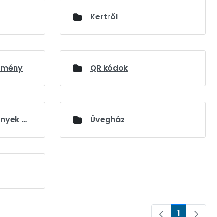
Kertről
temény
QR kódok
Termesztett növények gyűjteménye
Üvegház
1