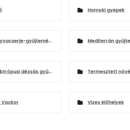
ő
Homoki gyepek
Mályvacserje-gyűjtemény
Mediterrán gyűj
Szubtrópusi dézsás gyűjtemény
 Vackor
Vizes élőhelyek