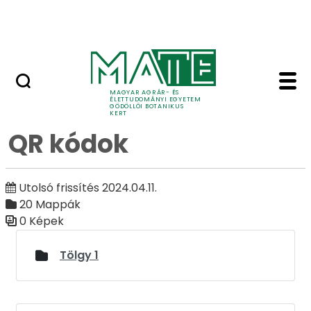
Ugrás a fő tartalomhoz
Adó 1%
QR kódok - Galéria - G
Galéria
MAGYAR AGRÁR- ÉS
ÉLETTUDOMÁNYI EGYETEM
GÖDÖLLŐI BOTANIKUS
KERT
QR kódok
Utolsó frissítés 2024.04.11.
20 Mappák
0 Képek
Médiatár
Tölgy 1