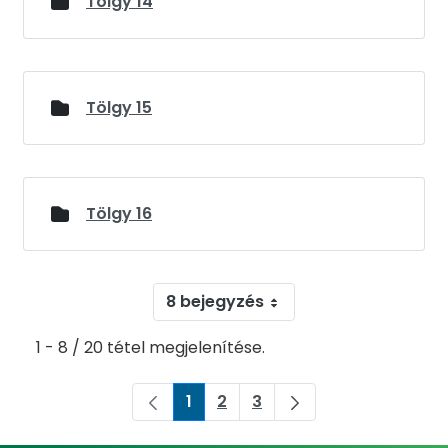
Tölgy 14
Tölgy 15
Tölgy 16
8 bejegyzés
1 - 8 / 20 tétel megjelenítése.
1
2
3
Oldal
Oldal
Oldal