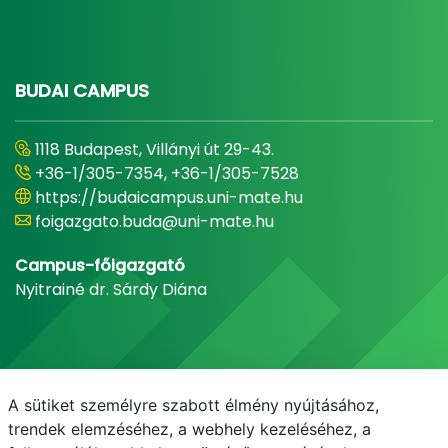
BUDAI CAMPUS
1118 Budapest, Villányi út 29-43.
+36-1/305-7354, +36-1/305-7528
https://budaicampus.uni-mate.hu
foigazgato.buda@uni-mate.hu
Campus-főigazgató
Nyitrainé dr. Sárdy Diána
A sütiket személyre szabott élmény nyújtásához,
trendek elemzéséhez, a webhely kezeléséhez, a