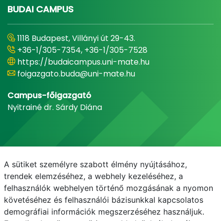
BUDAI CAMPUS
1118 Budapest, Villányi út 29-43.
+36-1/305-7354, +36-1/305-7528
https://budaicampus.uni-mate.hu
foigazgato.buda@uni-mate.hu
Campus-főigazgató
Nyitrainé dr. Sárdy Diána
A sütiket személyre szabott élmény nyújtásához,
trendek elemzéséhez, a webhely kezeléséhez, a
felhasználók webhelyen történő mozgásának a nyomon
követéséhez és felhasználói bázisunkkal kapcsolatos
demográfiai információk megszerzéséhez használjuk.
E-mail
Telefonkönyv
NEPTUN
E-learning