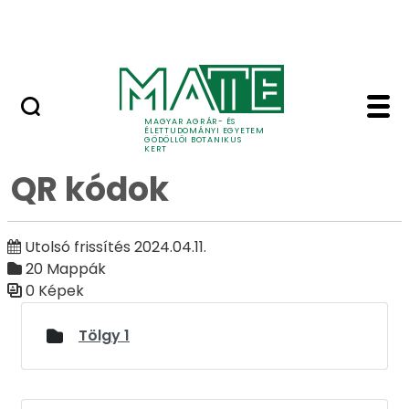
Ugrás a fő tartalomhoz
Adó 1%
QR kódok - Galéria - G
Galéria
MAGYAR AGRÁR- ÉS
ÉLETTUDOMÁNYI EGYETEM
GÖDÖLLŐI BOTANIKUS
KERT
QR kódok
Utolsó frissítés 2024.04.11.
20 Mappák
0 Képek
Médiatár
Tölgy 1