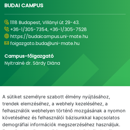
BUDAI CAMPUS
1118 Budapest, Villányi út 29-43.
+36-1/305-7354, +36-1/305-7528
https://budaicampus.uni-mate.hu
foigazgato.buda@uni-mate.hu
Campus-főigazgató
Nyitrainé dr. Sárdy Diána
A sütiket személyre szabott élmény nyújtásához,
trendek elemzéséhez, a webhely kezeléséhez, a
felhasználók webhelyen történő mozgásának a nyomon
követéséhez és felhasználói bázisunkkal kapcsolatos
demográfiai információk megszerzéséhez használjuk.
E-mail
Telefonkönyv
NEPTUN
E-learning