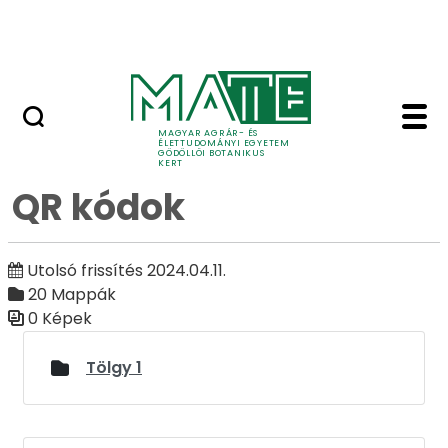
Ugrás a fő tartalomhoz
Adó 1%
QR kódok - Galéria - G
Galéria
MAGYAR AGRÁR- ÉS
ÉLETTUDOMÁNYI EGYETEM
GÖDÖLLŐI BOTANIKUS
KERT
QR kódok
Utolsó frissítés 2024.04.11.
20 Mappák
0 Képek
Médiatár
Tölgy 1