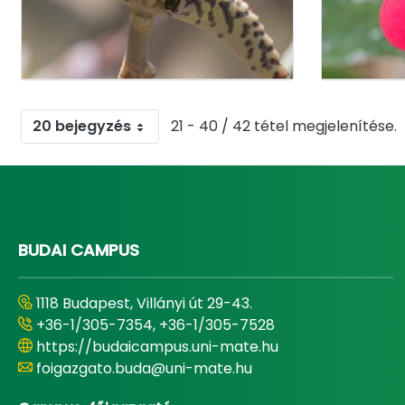
20 bejegyzés
21 - 40 / 42 tétel megjelenítése.
BUDAI CAMPUS
1118 Budapest, Villányi út 29-43.
+36-1/305-7354, +36-1/305-7528
https://budaicampus.uni-mate.hu
foigazgato.buda@uni-mate.hu