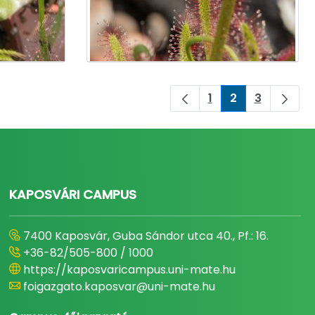
1
2
3
Oldal
Oldal
Oldal
KAPOSVÁRI CAMPUS
7400 Kaposvár, Guba Sándor utca 40., Pf.: 16.
+36-82/505-800 / 1000
https://kaposvaricampus.uni-mate.hu
foigazgato.kaposvar@uni-mate.hu