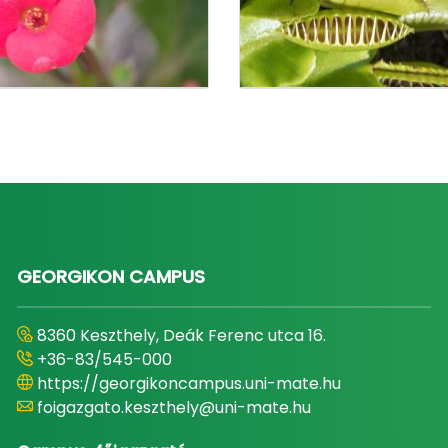
GEORGIKON CAMPUS
8360 Keszthely, Deák Ferenc utca 16.
+36-83/545-000
https://georgikoncampus.uni-mate.hu
foigazgato.keszthely@uni-mate.hu