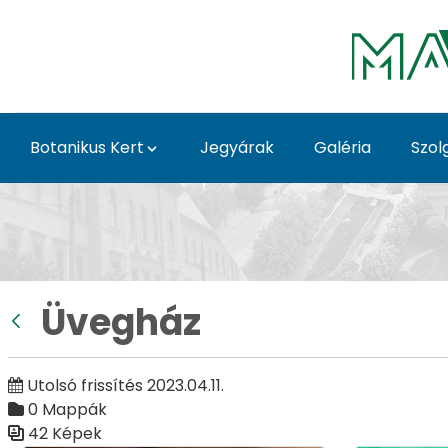
Ugrás a fő tartalomhoz
Botanikus Kert
Jegyárak
Galéria
Szol
Üvegház - Galéria - Gö
Üvegház
Vissza
Utolsó frissítés 2023.04.11.
0 Mappák
42 Képek