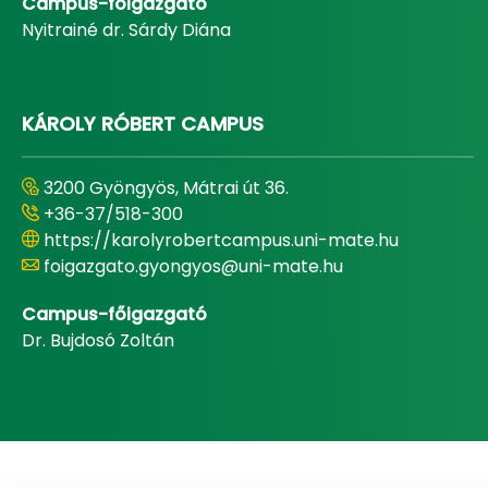
Campus-főigazgató
Nyitrainé dr. Sárdy Diána
KÁROLY RÓBERT CAMPUS
3200 Gyöngyös, Mátrai út 36.
+36-37/518-300
https://karolyrobertcampus.uni-mate.hu
foigazgato.gyongyos@uni-mate.hu
Campus-főigazgató
Dr. Bujdosó Zoltán