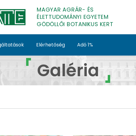
MAGYAR AGRÁR- ÉS
ÉLETTUDOMÁNYI EGYETEM
GÖDÖLLŐI BOTANIKUS KERT
gáltatások
Elérhetőség
Adó 1%
döllői Botanikus Kert
Galéria