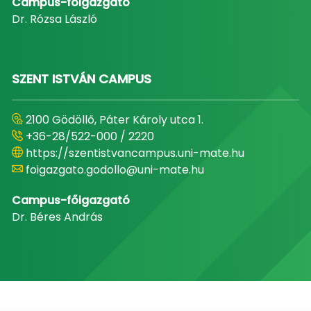
Campus-főigazgató
Dr. Rózsa László
SZENT ISTVÁN CAMPUS
2100 Gödöllő, Páter Károly utca 1.
+36-28/522-000 / 2220
https://szentistvancampus.uni-mate.hu
foigazgato.godollo@uni-mate.hu
Campus-főigazgató
Dr. Béres András