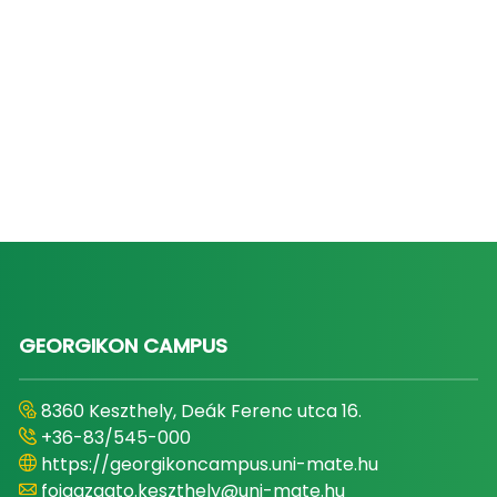
GEORGIKON CAMPUS
8360 Keszthely, Deák Ferenc utca 16.
+36-83/545-000
https://georgikoncampus.uni-mate.hu
foigazgato.keszthely@uni-mate.hu