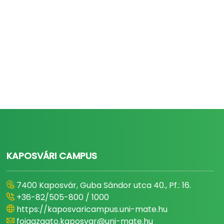
KAPOSVÁRI CAMPUS
7400 Kaposvár, Guba Sándor utca 40., Pf.: 16.
+36-82/505-800 / 1000
https://kaposvaricampus.uni-mate.hu
foigazgato.kaposvar@uni-mate.hu