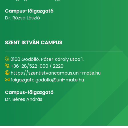
Campus-főigazgató
Dr. Rózsa László
SZENT ISTVÁN CAMPUS
2100 Gödöllő, Páter Károly utca 1.
+36-28/522-000 / 2220
https://szentistvancampus.uni-mate.hu
foigazgato.godollo@uni-mate.hu
Campus-főigazgató
Dr. Béres András