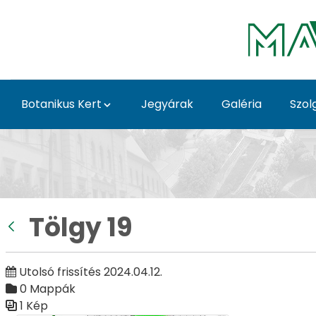
Ugrás a fő tartalomhoz
Botanikus Kert
Jegyárak
Galéria
Szol
Tölgy 19 - Galéria - G
Tölgy 19
Vissza
Utolsó frissítés 2024.04.12.
0 Mappák
1 Kép