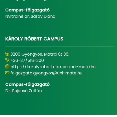
Campus-főigazgató
Nyitrainé dr. Sárdy Diána
KÁROLY RÓBERT CAMPUS
3200 Gyöngyös, Mátrai út 36.
+36-37/518-300
https://karolyrobertcampus.uni-mate.hu
foigazgato.gyongyos@uni-mate.hu
Campus-főigazgató
Dr. Bujdosó Zoltán