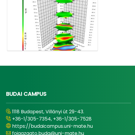
Médiatár
BUDAI CAMPUS
1118 Budapest, Villányi út 29-43.
+36-1/305-7354, +36-1/305-7528
https://budaicampus.uni-mate.hu
foigazgato.buda@uni-mate.hu