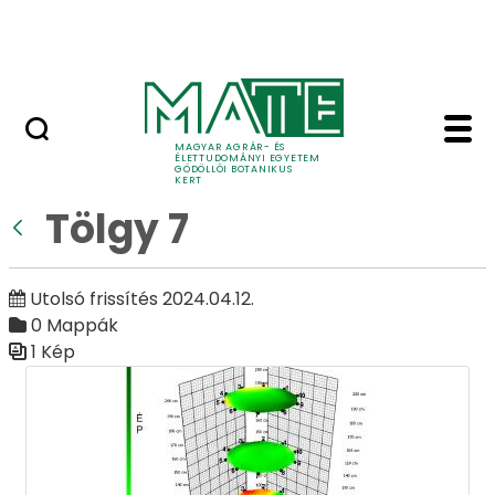
Ugrás a fő tartalomhoz
Adó 1%
Tölgy 7 - Galéria - Gö
Galéria
MAGYAR AGRÁR- ÉS
ÉLETTUDOMÁNYI EGYETEM
GÖDÖLLŐI BOTANIKUS
KERT
Tölgy 7
Vissza
Utolsó frissítés 2024.04.12.
0 Mappák
1 Kép
Médiatár