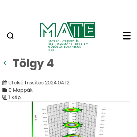
Ugrás a fő tartalomhoz
Adó 1%
Tölgy 4 - Galéria - Gö
Galéria
MAGYAR AGRÁR- ÉS
ÉLETTUDOMÁNYI EGYETEM
GÖDÖLLŐI BOTANIKUS
KERT
Tölgy 4
Vissza
Utolsó frissítés 2024.04.12.
0 Mappák
1 Kép
Médiatár