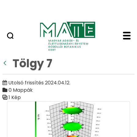
Ugrás a fő tartalomhoz
Adó 1%
Tölgy 7 - Galéria - Gö
Galéria
MAGYAR AGRÁR- ÉS
ÉLETTUDOMÁNYI EGYETEM
GÖDÖLLŐI BOTANIKUS
KERT
Tölgy 7
Vissza
Utolsó frissítés 2024.04.12.
0 Mappák
1 Kép
Médiatár