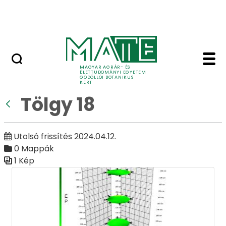
Ugrás a fő tartalomhoz
Adó 1%
Tölgy 18 - Galéria - G
Galéria
MAGYAR AGRÁR- ÉS
ÉLETTUDOMÁNYI EGYETEM
GÖDÖLLŐI BOTANIKUS
KERT
Tölgy 18
Vissza
Utolsó frissítés 2024.04.12.
0 Mappák
1 Kép
Médiatár