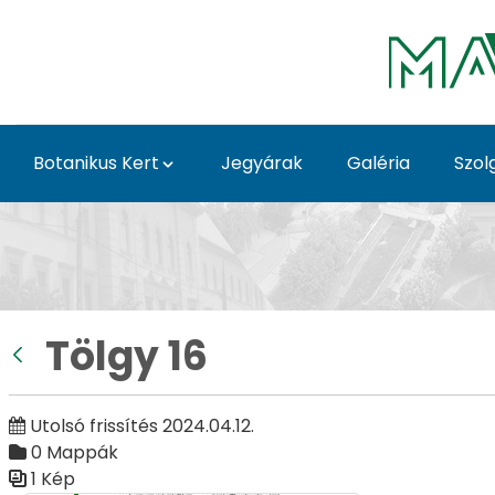
Ugrás a fő tartalomhoz
Botanikus Kert
Jegyárak
Galéria
Szol
Tölgy 16 - Galéria - G
Tölgy 16
Vissza
Utolsó frissítés 2024.04.12.
0 Mappák
1 Kép