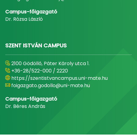
Campus-főigazgató
Dr. Rózsa László
SZENT ISTVÁN CAMPUS
2100 Gödöllő, Páter Károly utca 1.
+36-28/522-000 / 2220
https://szentistvancampus.uni-mate.hu
foigazgato.godollo@uni-mate.hu
Campus-főigazgató
Dr. Béres András