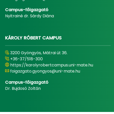
Campus-főigazgató
Nyitrainé dr. Sárdy Diána
KÁROLY RÓBERT CAMPUS
3200 Gyöngyös, Mátrai út 36.
+36-37/518-300
https://karolyrobertcampus.uni-mate.hu
foigazgato.gyongyos@uni-mate.hu
Campus-főigazgató
Dr. Bujdosó Zoltán