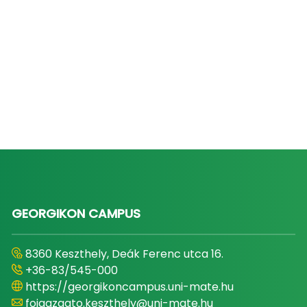
GEORGIKON CAMPUS
8360 Keszthely, Deák Ferenc utca 16.
+36-83/545-000
https://georgikoncampus.uni-mate.hu
foigazgato.keszthely@uni-mate.hu