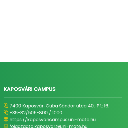
KAPOSVÁRI CAMPUS
7400 Kaposvár, Guba Sándor utca 40., Pf.: 16.
+36-82/505-800 / 1000
https://kaposvaricampus.uni-mate.hu
foigazgato.kaposvar@uni-mate.hu