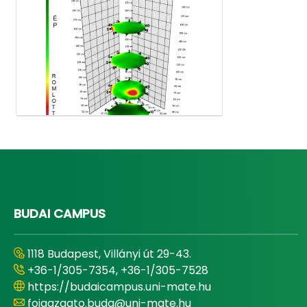
Médiatár
BUDAI CAMPUS
1118 Budapest, Villányi út 29-43.
+36-1/305-7354, +36-1/305-7528
https://budaicampus.uni-mate.hu
foigazgato.buda@uni-mate.hu