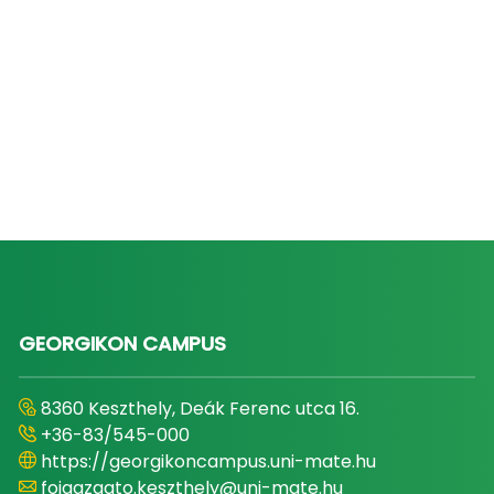
GEORGIKON CAMPUS
8360 Keszthely, Deák Ferenc utca 16.
+36-83/545-000
https://georgikoncampus.uni-mate.hu
foigazgato.keszthely@uni-mate.hu