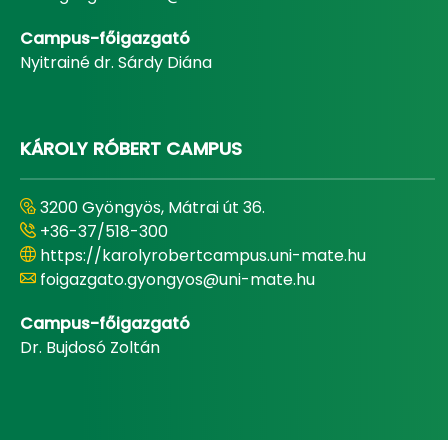
Campus-főigazgató
Nyitrainé dr. Sárdy Diána
KÁROLY RÓBERT CAMPUS
3200 Gyöngyös, Mátrai út 36.
+36-37/518-300
https://karolyrobertcampus.uni-mate.hu
foigazgato.gyongyos@uni-mate.hu
Campus-főigazgató
Dr. Bujdosó Zoltán