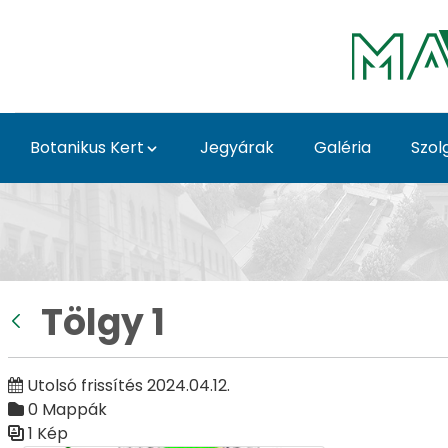
Ugrás a fő tartalomhoz
Botanikus Kert
Jegyárak
Galéria
Szol
Tölgy 1 - Galéria - Göd
Tölgy 1
Vissza
Utolsó frissítés 2024.04.12.
0 Mappák
1 Kép