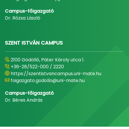
Campus-főigazgató
Dr. Rózsa László
SZENT ISTVÁN CAMPUS
2100 Gödöllő, Páter Károly utca 1.
+36-28/522-000 / 2220
https://szentistvancampus.uni-mate.hu
foigazgato.godollo@uni-mate.hu
Campus-főigazgató
Dr. Béres András