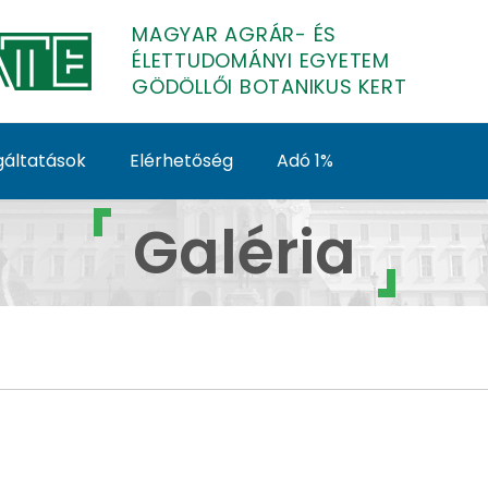
MAGYAR AGRÁR- ÉS
ÉLETTUDOMÁNYI EGYETEM
GÖDÖLLŐI BOTANIKUS KERT
gáltatások
Elérhetőség
Adó 1%
öllői Botanikus Kert
Galéria