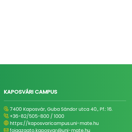
KAPOSVÁRI CAMPUS
7400 Kaposvár, Guba Sándor utca 40., Pf.: 16.
+36-82/505-800 / 1000
https://kaposvaricampus.uni-mate.hu
foigazgato.kaposvar@uni-mate.hu