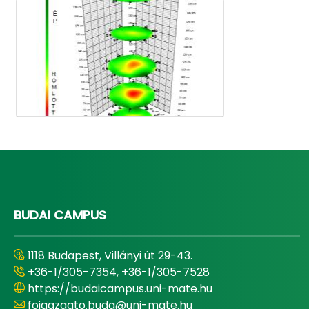
Médiatár
BUDAI CAMPUS
1118 Budapest, Villányi út 29-43.
+36-1/305-7354, +36-1/305-7528
https://budaicampus.uni-mate.hu
foigazgato.buda@uni-mate.hu