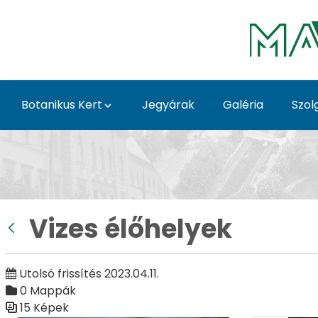
Ugrás a fő tartalomhoz
Botanikus Kert
Jegyárak
Galéria
Szol
Vizes élőhelyek - Galé
Vizes élőhelyek
Vissza
Utolsó frissítés 2023.04.11.
0 Mappák
15 Képek