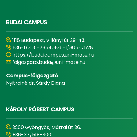
BUDAI CAMPUS
1118 Budapest, Villányi út 29-43.
+36-1/305-7354, +36-1/305-7528
https://budaicampus.uni-mate.hu
foigazgato.buda@uni-mate.hu
Campus-főigazgató
Nyitrainé dr. Sárdy Diána
KÁROLY RÓBERT CAMPUS
3200 Gyöngyös, Mátrai út 36.
+36-37/518-300