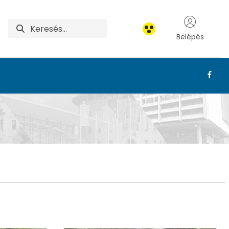
Belépés
s Kert