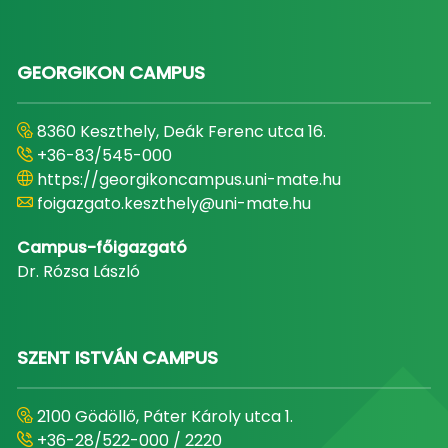
GEORGIKON CAMPUS
8360 Keszthely, Deák Ferenc utca 16.
+36-83/545-000
https://georgikoncampus.uni-mate.hu
foigazgato.keszthely@uni-mate.hu
Campus-főigazgató
Dr. Rózsa László
SZENT ISTVÁN CAMPUS
2100 Gödöllő, Páter Károly utca 1.
+36-28/522-000 / 2220