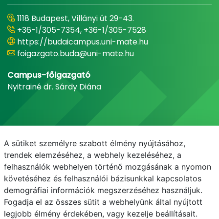
1118 Budapest, Villányi út 29-43.
+36-1/305-7354, +36-1/305-7528
https://budaicampus.uni-mate.hu
foigazgato.buda@uni-mate.hu
Campus-főigazgató
Nyitrainé dr. Sárdy Diána
A sütiket személyre szabott élmény nyújtásához,
trendek elemzéséhez, a webhely kezeléséhez, a
felhasználók webhelyen történő mozgásának a nyomon
követéséhez és felhasználói bázisunkkal kapcsolatos
demográfiai információk megszerzéséhez használjuk.
E-mail
Telefonkönyv
NEPTUN
E-learning
Fogadja el az összes sütit a webhelyünk által nyújtott
legjobb élmény érdekében, vagy kezelje beállításait.