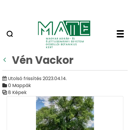
Ugrás a fő tartalomhoz
Adó 1%
Vén Vackor - Galéria -
Galéria
MAGYAR AGRÁR- ÉS
ÉLETTUDOMÁNYI EGYETEM
GÖDÖLLŐI BOTANIKUS
KERT
Vén Vackor
Vissza
Utolsó frissítés 2023.04.14.
0 Mappák
8 Képek
Médiatár